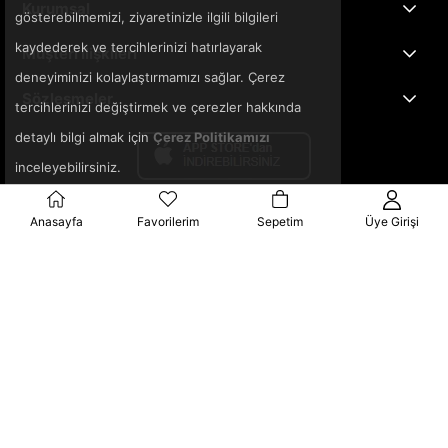
Kurumsal
gösterebilmemizi, ziyaretinizle ilgili bilgileri
kaydederek ve tercihlerinizi hatırlayarak
Müşteri İlişkileri
deneyiminizi kolaylaştırmamızı sağlar. Çerez
Sözleşmeler
tercihlerinizi değiştirmek ve çerezler hakkında
detaylı bilgi almak için
Çerez Politikamızı
inceleyebilirsiniz.
Anasayfa
Favorilerim
Sepetim
Üye Girişi
© 2025 3ka.com.tr - Tüm Hakları Saklıdır.