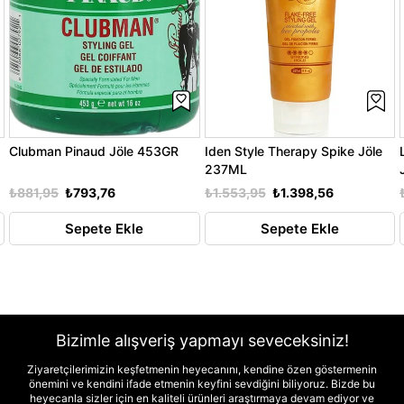
Clubman Pinaud Jöle 453GR
Iden Style Therapy Spike Jöle
237ML
₺881,95
₺793,76
₺1.553,95
₺1.398,56
Sepete Ekle
Sepete Ekle
Bizimle alışveriş yapmayı seveceksiniz!
Ziyaretçilerimizin keşfetmenin heyecanını, kendine özen göstermenin
önemini ve kendini ifade etmenin keyfini sevdiğini biliyoruz. Bizde bu
heyecanla sizler için en kaliteli ürünleri araştırmaya devam ediyor ve