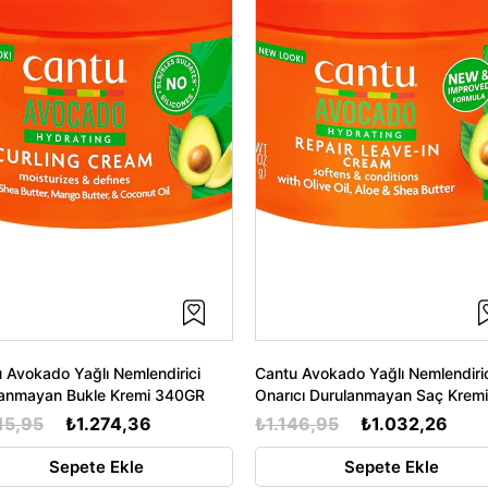
 Avokado Yağlı Nemlendirici
Cantu Avokado Yağlı Nemlendiri
lanmayan Bukle Kremi 340GR
Onarıcı Durulanmayan Saç Kremi
340GR
15,95
₺1.274,36
₺1.146,95
₺1.032,26
Sepete Ekle
Sepete Ekle