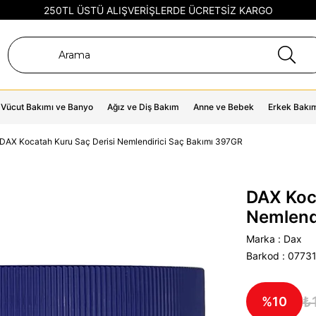
250TL ÜSTÜ ALIŞVERİŞLERDE ÜCRETSİZ KARGO
Vücut Bakımı ve Banyo
Ağız ve Diş Bakım
Anne ve Bebek
Erkek Bakı
DAX Kocatah Kuru Saç Derisi Nemlendirici Saç Bakımı 397GR
DAX Koc
Nemlend
Marka
:
Dax
Barkod
:
0773
₺
10