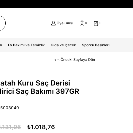
Üye Girişi
0
0
mı
Ev Bakımı ve Temizlik
Gıda ve İçecek
Sporcu Besinleri
< < Önceki Sayfaya Dön
atah Kuru Saç Derisi
irici Saç Bakımı 397GR
15003040
1.131,95
₺1.018,76