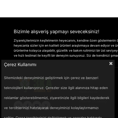
Bizimle alışveriş yapmayı seveceksiniz!
Ziyaretçilerimizin keşfetmenin heyecanını, kendine özen göstermenin ön
heyecanla sizler için en kaliteli ürünleri araştırmaya devam ediyor ve
ürünlerine kolayca ulaşabilir, güzellik ve bakım rutininizi bir üst seviyeye 
ve hızlı teslimat ile keyifli bir deneyim sunuyoruz. Siz de kendinizi şım
Çerez Kullanımı
Sitemizdeki deneyiminizi geliştirmek için çerez ve benzeri
Kurumsal
Anasayfa
teknolojileri kullanıyoruz. Çerezler size ilgili alanınıza hitap eden
Hakkımızda
Sık Sorulan Sorular
reklamlar gösterebilmemizi, ziyaretinizle ilgili bilgileri kaydederek
Ödeme Güvenliği
Bize Ulaşın
ve tercihlerinizi hatırlayarak deneyiminizi kolaylaştırmamızı
sağlar. Çerez tercihlerinizi değiştirmek ve çerezler hakkında