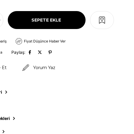
pariş
Fiyat Düşünce Haber Ver
Paylaş:
va
e Et
Yorum Yaz
ri
kleri