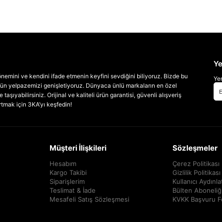
Ye
emini ve kendini ifade etmenin keyfini sevdiğini biliyoruz. Bizde bu
Yen
 ürün yelpazemizi genişletiyoruz. Dünyaca ünlü markaların en özel
taşıyabilirsiniz. Orijinal ve kaliteli ürün garantisi, güvenli alışveriş
artmak için 3KA’yı keşfedin!
Müşteri İlişkileri
Sözleşmeler
Hesabım
Çerez Politikası
Kargo Takibi
Gizlilik Politikası
Siparişlerim
Kullanıcı Aydınl
Teslimat & İade
Bülten Aboneliğ
Mesafeli Satış Sözleşmesi
KVKK Başvuru 