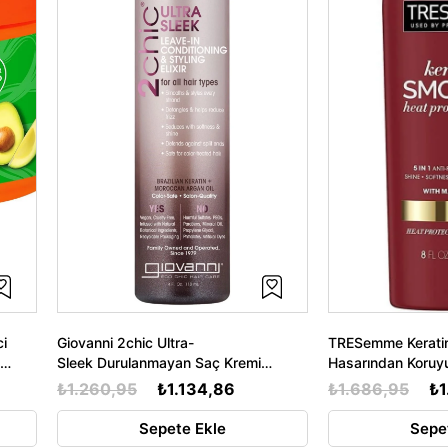
ci
Giovanni 2chic Ultra-
TRESemme Keratin
Sleek Durulanmayan Saç Kremi
Hasarından Koruy
118ML
Saç Spreyi 236M
₺1.260,95
₺1.134,86
₺1.686,95
₺1
Sepete Ekle
Sepe