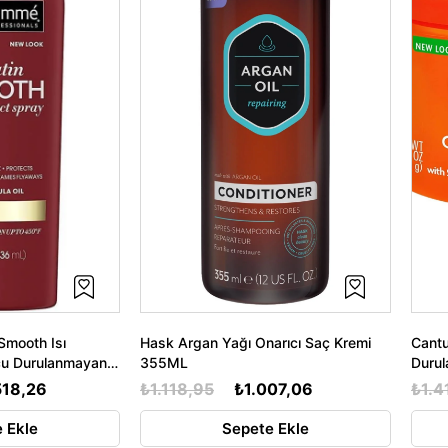
Smooth Isı
Hask Argan Yağı Onarıcı Saç Kremi
Cantu
cu Durulanmayan
355ML
Duru
518,26
₺1.118,95
₺1.007,06
₺1.4
 Ekle
Sepete Ekle