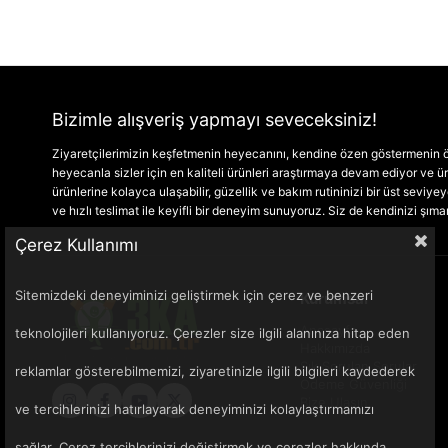
Bizimle alışveriş yapmayı seveceksiniz!
Ziyaretçilerimizin keşfetmenin heyecanını, kendine özen göstermenin ön
heyecanla sizler için en kaliteli ürünleri araştırmaya devam ediyor ve
ürünlerine kolayca ulaşabilir, güzellik ve bakım rutininizi bir üst seviyeye 
ve hızlı teslimat ile keyifli bir deneyim sunuyoruz. Siz de kendinizi şım
Çerez Kullanımı
Sitemizdeki deneyiminizi geliştirmek için çerez ve benzeri
Kurumsal
Anasayfa
teknolojileri kullanıyoruz. Çerezler size ilgili alanınıza hitap eden
Hakkımızda
Sık Sorulan Sorular
reklamlar gösterebilmemizi, ziyaretinizle ilgili bilgileri kaydederek
Ödeme Güvenliği
Bize Ulaşın
ve tercihlerinizi hatırlayarak deneyiminizi kolaylaştırmamızı
sağlar. Çerez tercihlerinizi değiştirmek ve çerezler hakkında