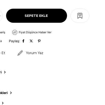
pariş
Fiyat Düşünce Haber Ver
Paylaş:
va
e Et
Yorum Yaz
ri
kleri