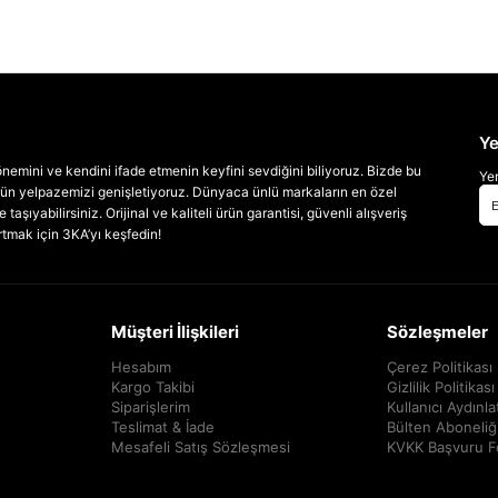
Ye
emini ve kendini ifade etmenin keyfini sevdiğini biliyoruz. Bizde bu
Yen
 ürün yelpazemizi genişletiyoruz. Dünyaca ünlü markaların en özel
taşıyabilirsiniz. Orijinal ve kaliteli ürün garantisi, güvenli alışveriş
artmak için 3KA’yı keşfedin!
Müşteri İlişkileri
Sözleşmeler
Hesabım
Çerez Politikası
Kargo Takibi
Gizlilik Politikası
Siparişlerim
Kullanıcı Aydınl
Teslimat & İade
Bülten Aboneliğ
Mesafeli Satış Sözleşmesi
KVKK Başvuru 