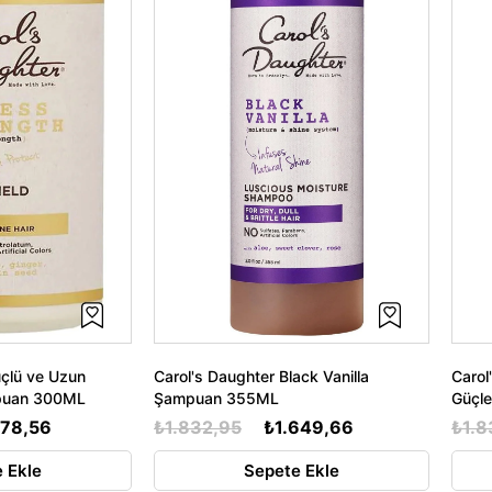
üçlü ve Uzun
Carol's Daughter Black Vanilla
Carol
mpuan 300ML
Şampuan 355ML
Güçl
578,56
₺1.832,95
₺1.649,66
₺1.8
 Ekle
Sepete Ekle