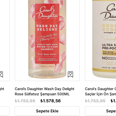
ght
Carol’s Daughter Wash Day Delight
Carol's Daughter 
Rose Sülfatsız Şampuan 500ML
Saçlar İçin Ön Ş
₺1.753,95
₺1.578,56
₺1.753,95
₺1
Sepete Ekle
Sepe