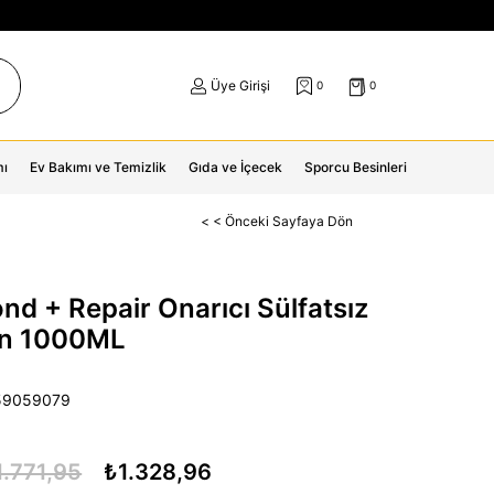
Üye Girişi
0
0
mı
Ev Bakımı ve Temizlik
Gıda ve İçecek
Sporcu Besinleri
< < Önceki Sayfaya Dön
ond + Repair Onarıcı Sülfatsız
n 1000ML
59059079
1.771,95
₺1.328,96