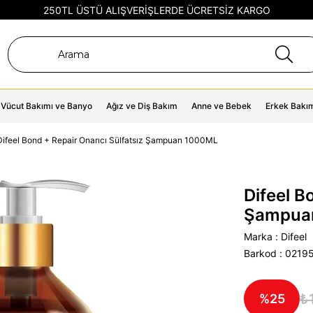
250TL ÜSTÜ ALIŞVERİŞLERDE ÜCRETSİZ KARGO
Vücut Bakımı ve Banyo
Ağız ve Diş Bakım
Anne ve Bebek
Erkek Bakı
Difeel Bond + Repair Onarıcı Sülfatsız Şampuan 1000ML
Difeel B
Şampua
Marka
:
Difeel
Barkod
:
0219
₺
25