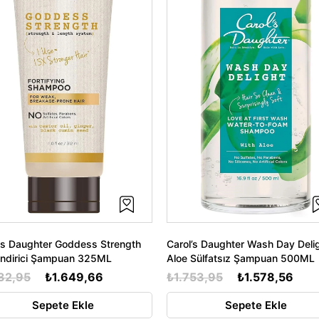
's Daughter Goddess Strength
Carol’s Daughter Wash Day Deli
endirici Şampuan 325ML
Aloe Sülfatsız Şampuan 500ML
32,95
₺1.649,66
₺1.753,95
₺1.578,56
Sepete Ekle
Sepete Ekle