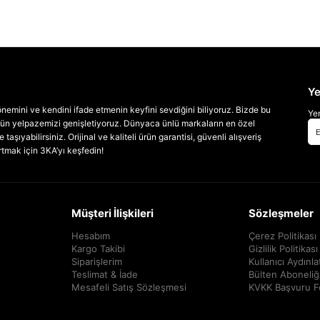
Ye
emini ve kendini ifade etmenin keyfini sevdiğini biliyoruz. Bizde bu
Yen
 ürün yelpazemizi genişletiyoruz. Dünyaca ünlü markaların en özel
taşıyabilirsiniz. Orijinal ve kaliteli ürün garantisi, güvenli alışveriş
artmak için 3KA’yı keşfedin!
Müşteri İlişkileri
Sözleşmeler
Hesabım
Çerez Politikası
Kargo Takibi
Gizlilik Politikası
Siparişlerim
Kullanıcı Aydınl
Teslimat & İade
Bülten Aboneliğ
Mesafeli Satış Sözleşmesi
KVKK Başvuru 