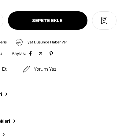
pariş
Fiyat Düşünce Haber Ver
Paylaş:
va
e Et
Yorum Yaz
ri
kleri