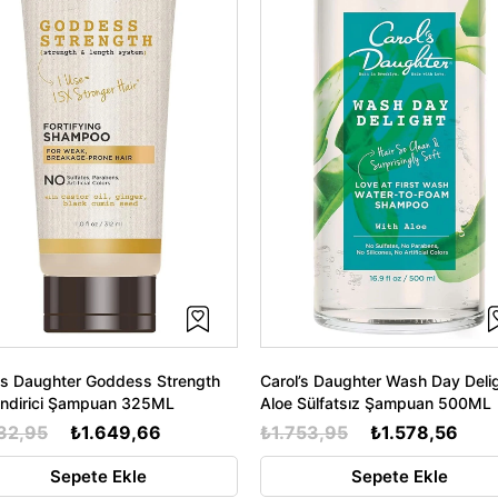
's Daughter Goddess Strength
Carol’s Daughter Wash Day Deli
endirici Şampuan 325ML
Aloe Sülfatsız Şampuan 500ML
32,95
₺1.649,66
₺1.753,95
₺1.578,56
Sepete Ekle
Sepete Ekle