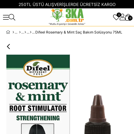
250TL ÜSTÜ ALIŞVERİŞLERDE ÜCRETSİZ KARGO
0
0
Difeel Rosemary & Mint Saç Bakım Solüsyonu 75ML