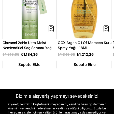
Giovanni 2chic Ultra Moist
OGX Argan Oil Of Morocco Kuru
Nemlendirici Saç Serumu Yağ
Sprey Yağı 118ML
81ML
₺1.315,95
₺1.184,36
₺1.346,95
₺1.212,26
Sepete Ekle
Sepete Ekle
Bizimle alışveriş yapmayı seveceksiniz!
Ziyaretçilerimizin keşfetmenin heyecanını, kendine özen göstermenin
önemini ve kendini ifade etmenin keyfini sevdiğini biliyoruz. Bizde bu
heyecanla sizler için en kaliteli ürünleri araştırmaya devam ediyor ve