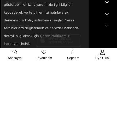
Kurumsal
gösterebilmemizi, ziyaretinizle ilgili bilgileri
kaydederek ve tercihlerinizi hatırlayarak
Müşteri İlişkileri
deneyiminizi kolaylaştırmamızı sağlar. Çerez
Sözleşmeler
tercihlerinizi değiştirmek ve çerezler hakkında
detaylı bilgi almak için
Çerez Politikamızı
inceleyebilirsiniz.
Anasayfa
Favorilerim
Sepetim
Üye Girişi
© 2025 3ka.com.tr - Tüm Hakları Saklıdır.