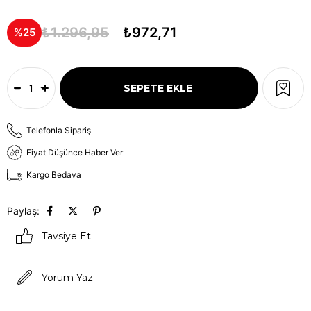
₺1.296,95
₺972,71
25
Telefonla Sipariş
Fiyat Düşünce Haber Ver
Kargo Bedava
Paylaş:
Tavsiye Et
Yorum Yaz