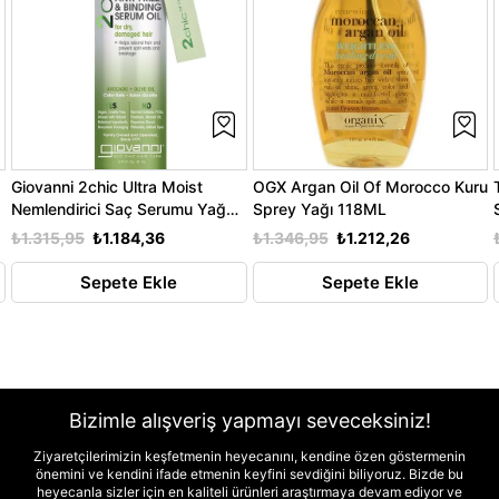
Giovanni 2chic Ultra Moist
OGX Argan Oil Of Morocco Kuru
Nemlendirici Saç Serumu Yağ
Sprey Yağı 118ML
81ML
₺1.315,95
₺1.184,36
₺1.346,95
₺1.212,26
Sepete Ekle
Sepete Ekle
Bizimle alışveriş yapmayı seveceksiniz!
Ziyaretçilerimizin keşfetmenin heyecanını, kendine özen göstermenin
önemini ve kendini ifade etmenin keyfini sevdiğini biliyoruz. Bizde bu
heyecanla sizler için en kaliteli ürünleri araştırmaya devam ediyor ve