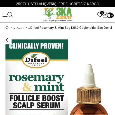
250TL ÜSTÜ ALIŞVERİŞLERDE ÜCRETSİZ KARGO
0
0