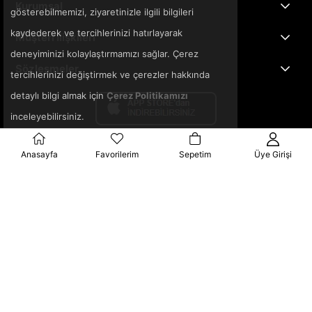
Kurumsal
gösterebilmemizi, ziyaretinizle ilgili bilgileri
kaydederek ve tercihlerinizi hatırlayarak
Müşteri İlişkileri
deneyiminizi kolaylaştırmamızı sağlar. Çerez
Sözleşmeler
tercihlerinizi değiştirmek ve çerezler hakkında
detaylı bilgi almak için
Çerez Politikamızı
inceleyebilirsiniz.
Anasayfa
Favorilerim
Sepetim
Üye Girişi
© 2025 3ka.com.tr - Tüm Hakları Saklıdır.