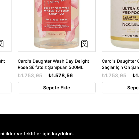
ght
Carol’s Daughter Wash Day Delight
Carol's Daughter 
Rose Sülfatsız Şampuan 500ML
Saçlar İçin Ön Ş
₺1.753,95
₺1.578,56
₺1.753,95
₺1
Sepete Ekle
Sepe
nilikler ve teklifler için kaydolun.