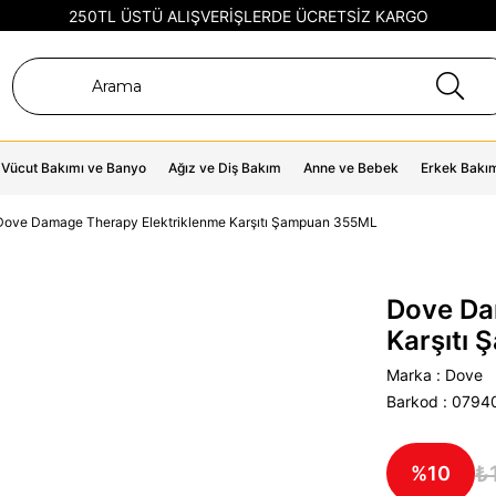
250TL ÜSTÜ ALIŞVERİŞLERDE ÜCRETSİZ KARGO
Vücut Bakımı ve Banyo
Ağız ve Diş Bakım
Anne ve Bebek
Erkek Bakı
Dove Damage Therapy Elektriklenme Karşıtı Şampuan 355ML
Dove Da
Karşıtı
Marka
:
Dove
Barkod
:
0794
₺
10