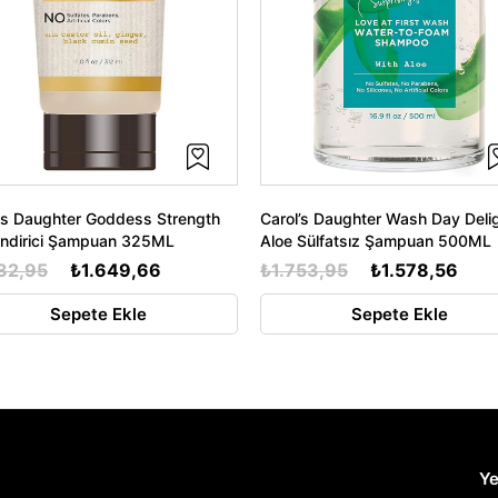
's Daughter Goddess Strength
Carol’s Daughter Wash Day Deli
endirici Şampuan 325ML
Aloe Sülfatsız Şampuan 500ML
32,95
₺1.649,66
₺1.753,95
₺1.578,56
Sepete Ekle
Sepete Ekle
Ye