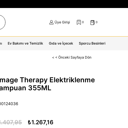
Üye Girişi
0
0
mı
Ev Bakımı ve Temizlik
Gıda ve İçecek
Sporcu Besinleri
< < Önceki Sayfaya Dön
mage Therapy Elektriklenme
 Şampuan 355ML
00124036
1.407,95
₺1.267,16