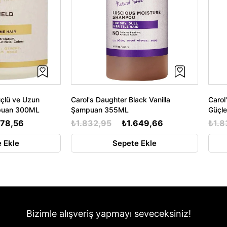
üçlü ve Uzun
Carol's Daughter Black Vanilla
Carol
mpuan 300ML
Şampuan 355ML
Güçl
578,56
₺1.832,95
₺1.649,66
₺1.8
 Ekle
Sepete Ekle
Bizimle alışveriş yapmayı seveceksiniz!