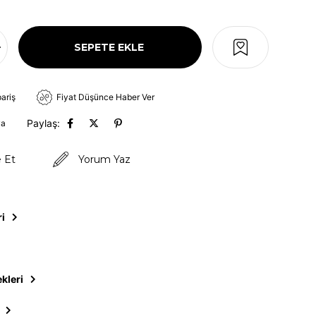
pariş
Fiyat Düşünce Haber Ver
Paylaş:
va
e Et
Yorum Yaz
ri
kleri