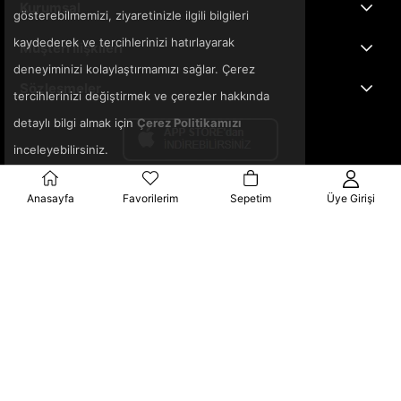
Kurumsal
gösterebilmemizi, ziyaretinizle ilgili bilgileri
kaydederek ve tercihlerinizi hatırlayarak
Müşteri İlişkileri
deneyiminizi kolaylaştırmamızı sağlar. Çerez
Sözleşmeler
tercihlerinizi değiştirmek ve çerezler hakkında
detaylı bilgi almak için
Çerez Politikamızı
inceleyebilirsiniz.
Anasayfa
Favorilerim
Sepetim
Üye Girişi
© 2025 3ka.com.tr - Tüm Hakları Saklıdır.