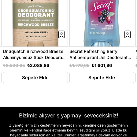
Dr.Squatch Birchwood Breeze
Secret Refreshing Berry
Alüminyumsuz Stick Deodorant
Antiperspirant Jel Deodorant
75GR
73GR
₺2.320,95
₺2.088,86
₺1.779,95
₺1.601,96
Sepete Ekle
Sepete Ekle
Bizimle alışveriş yapmayı seveceksiniz!
Ziyaretçilerimizin keşfetmenin heyecanını, kendine özen göstermenin
önemini ve kendini ifade etmenin keyfini sevdiğini biliyoruz. Bizde bu
heyecanla sizler için en kaliteli ürünleri araştırmaya devam ediyor ve