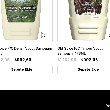
pice F/C Denali Vücut Şampuanı
Old Spice F/C Timber Vücut
ML
Şampuanı 473ML
02,95
₺992,66
₺1.102,95
₺992,66
Sepete Ekle
Sepete Ekle
Ye