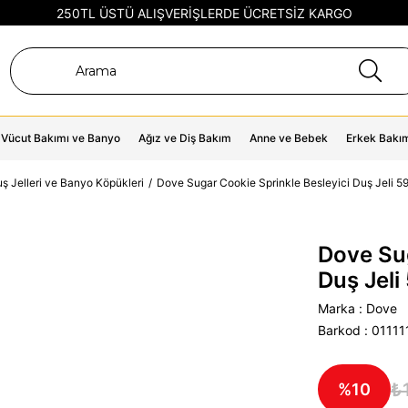
250TL ÜSTÜ ALIŞVERİŞLERDE ÜCRETSİZ KARGO
Vücut Bakımı ve Banyo
Ağız ve Diş Bakım
Anne ve Bebek
Erkek Bakı
ş Jelleri ve Banyo Köpükleri
Dove Sugar Cookie Sprinkle Besleyici Duş Jeli 
Dove Sug
Duş Jel
Marka
:
Dove
Barkod
:
0111
₺
10