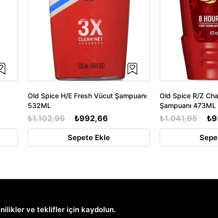
Old Spice H/E Fresh Vücut Şampuanı
Old Spice R/Z Ch
532ML
Şampuanı 473ML
₺1.102,95
₺992,66
₺1.041,95
₺9
Sepete Ekle
Sepe
nilikler ve teklifler için kaydolun.