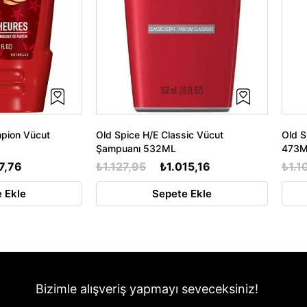
mpion Vücut
Old Spice H/E Classic Vücut
Old S
Şampuanı 532ML
473
7,76
₺1.127,95
₺1.015,16
₺1.1
 Ekle
Sepete Ekle
Bizimle alışveriş yapmayı seveceksiniz!