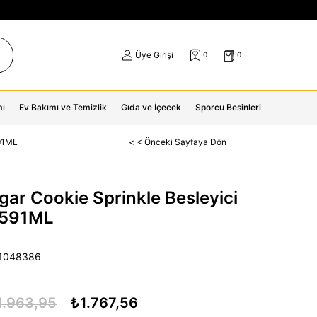
Üye Girişi
0
0
mı
Ev Bakımı ve Temizlik
Gıda ve İçecek
Sporcu Besinleri
591ML
< < Önceki Sayfaya Dön
ar Cookie Sprinkle Besleyici
i 591ML
11048386
1.963,95
₺1.767,56