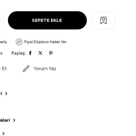
pariş
Fiyat Düşünce Haber Ver
Paylaş:
va
e Et
Yorum Yaz
ri
kleri