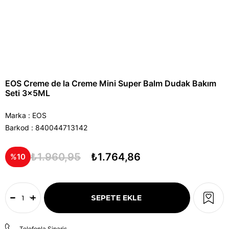
EOS Creme de la Creme Mini Super Balm Dudak Bakım
Seti 3x5ML
Marka
:
EOS
Barkod
:
840044713142
₺1.960,95
₺1.764,86
10
Telefonla Sipariş