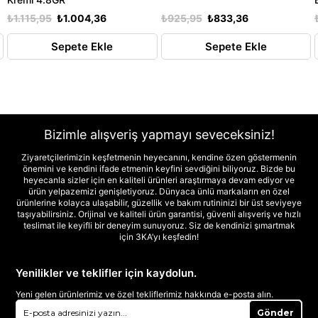
₺1.115,95
₺1.004,36
₺925,95
₺833,36
Sepete Ekle
Sepete Ekle
Bizimle alışveriş yapmayı seveceksiniz!
Ziyaretçilerimizin keşfetmenin heyecanını, kendine özen göstermenin
önemini ve kendini ifade etmenin keyfini sevdiğini biliyoruz. Bizde bu
heyecanla sizler için en kaliteli ürünleri araştırmaya devam ediyor ve
ürün yelpazemizi genişletiyoruz. Dünyaca ünlü markaların en özel
ürünlerine kolayca ulaşabilir, güzellik ve bakım rutininizi bir üst seviyeye
taşıyabilirsiniz. Orijinal ve kaliteli ürün garantisi, güvenli alışveriş ve hızlı
teslimat ile keyifli bir deneyim sunuyoruz. Siz de kendinizi şımartmak
için 3KA’yı keşfedin!
Yenilikler ve teklifler için kaydolun.
Yeni gelen ürünlerimiz ve özel tekliflerimiz hakkında e-posta alın.
Gönder