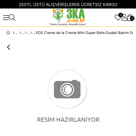
250TL ÜSTÜ ALIŞVERİŞLERDE ÜCRETSİZ KARGO
0
0