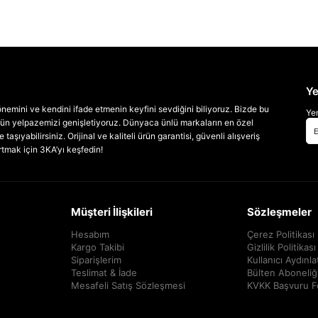
Ye
emini ve kendini ifade etmenin keyfini sevdiğini biliyoruz. Bizde bu
Yen
 ürün yelpazemizi genişletiyoruz. Dünyaca ünlü markaların en özel
taşıyabilirsiniz. Orijinal ve kaliteli ürün garantisi, güvenli alışveriş
artmak için 3KA’yı keşfedin!
Müşteri İlişkileri
Sözleşmeler
Hesabım
Çerez Politikası
Kargo Takibi
Gizlilik Politikası
Siparişlerim
Kullanıcı Aydınl
Teslimat & İade
Bülten Aboneliğ
Mesafeli Satış Sözleşmesi
KVKK Başvuru 