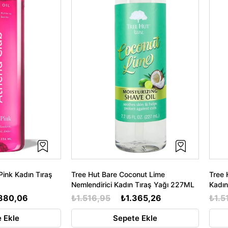
ink Kadın Tıraş
Tree Hut Bare Coconut Lime
Tree 
Nemlendirici Kadın Tıraş Yağı 227ML
Kadın
.880,06
₺1.516,95
₺1.365,26
₺1.5
 Ekle
Sepete Ekle