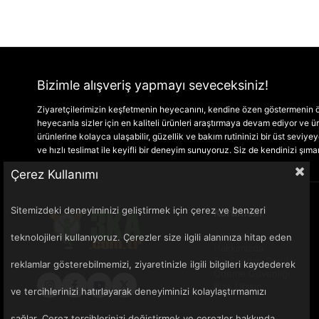
Bizimle alışveriş yapmayı seveceksiniz!
Ziyaretçilerimizin keşfetmenin heyecanını, kendine özen göstermenin ön
heyecanla sizler için en kaliteli ürünleri araştırmaya devam ediyor ve
ürünlerine kolayca ulaşabilir, güzellik ve bakım rutininizi bir üst seviyeye 
ve hızlı teslimat ile keyifli bir deneyim sunuyoruz. Siz de kendinizi şım
Çerez Kullanımı
Sitemizdeki deneyiminizi geliştirmek için çerez ve benzeri
Kurumsal
Anasayfa
teknolojileri kullanıyoruz. Çerezler size ilgili alanınıza hitap eden
Hakkımızda
Sık Sorulan Sorular
reklamlar gösterebilmemizi, ziyaretinizle ilgili bilgileri kaydederek
Ödeme Güvenliği
Bize Ulaşın
ve tercihlerinizi hatırlayarak deneyiminizi kolaylaştırmamızı
sağlar. Çerez tercihlerinizi değiştirmek ve çerezler hakkında