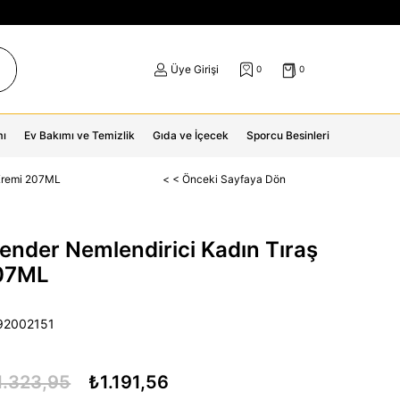
Üye Girişi
0
0
mı
Ev Bakımı ve Temizlik
Gıda ve İçecek
Sporcu Besinleri
 Kremi 207ML
< < Önceki Sayfaya Dön
nder Nemlendirici Kadın Tıraş
07ML
92002151
1.323,95
₺1.191,56