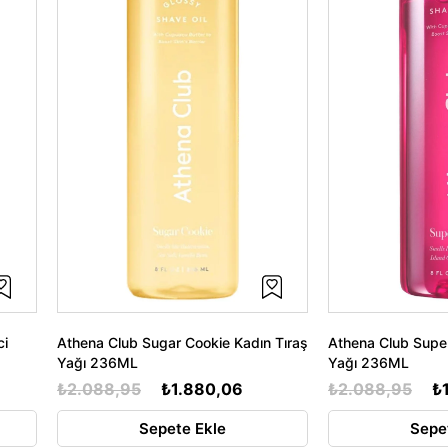
ci
Athena Club Sugar Cookie Kadın Tıraş
Athena Club Super
Yağı 236ML
Yağı 236ML
₺2.088,95
₺1.880,06
₺2.088,95
₺
Sepete Ekle
Sepe