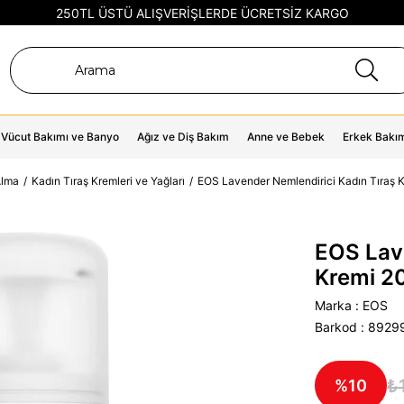
250TL ÜSTÜ ALIŞVERİŞLERDE ÜCRETSİZ KARGO
Vücut Bakımı ve Banyo
Ağız ve Diş Bakım
Anne ve Bebek
Erkek Bakı
Alma
Kadın Tıraş Kremleri ve Yağları
EOS Lavender Nemlendirici Kadın Tıraş
EOS Lave
Kremi 2
Marka
:
EOS
Barkod
:
8929
₺
10