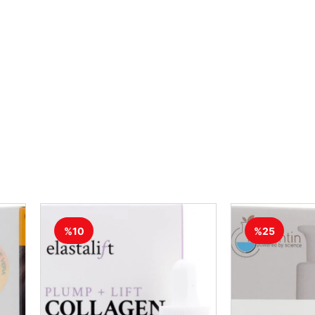
%10
%25