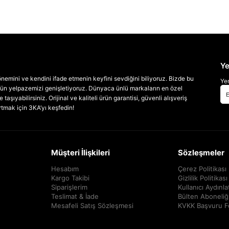
Ye
emini ve kendini ifade etmenin keyfini sevdiğini biliyoruz. Bizde bu
Yen
 ürün yelpazemizi genişletiyoruz. Dünyaca ünlü markaların en özel
taşıyabilirsiniz. Orijinal ve kaliteli ürün garantisi, güvenli alışveriş
artmak için 3KA’yı keşfedin!
Müşteri İlişkileri
Sözleşmeler
Hesabım
Çerez Politikası
Kargo Takibi
Gizlilik Politikası
Siparişlerim
Kullanıcı Aydınl
Teslimat & İade
Bülten Aboneliğ
Mesafeli Satış Sözleşmesi
KVKK Başvuru 