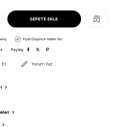
pariş
Fiyat Düşünce Haber Ver
Paylaş:
va
e Et
Yorum Yaz
ri
kleri