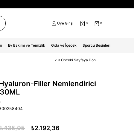
Üye Girişi
0
0
mı
Ev Bakımı ve Temizlik
Gıda ve İçecek
Sporcu Besinleri
< < Önceki Sayfaya Dön
Hyaluron-Filler Nemlendirici
 30ML
n
800258404
2.435,95
₺2.192,36