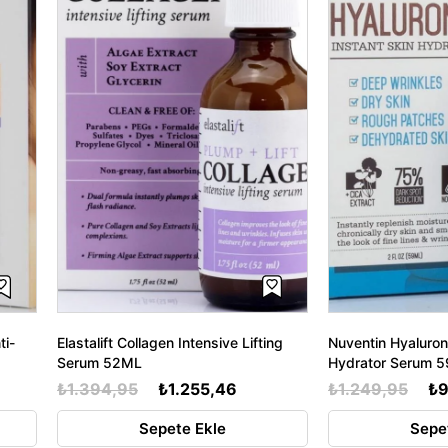
ti-
Elastalift Collagen Intensive Lifting
Nuventin Hyaluroni
Serum 52ML
Hydrator Serum 
₺1.394,95
₺1.255,46
₺1.249,95
₺9
Sepete Ekle
Sepe