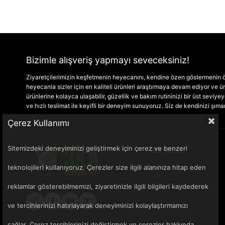
Bizimle alışveriş yapmayı seveceksiniz!
Ziyaretçilerimizin keşfetmenin heyecanını, kendine özen göstermenin ön
heyecanla sizler için en kaliteli ürünleri araştırmaya devam ediyor ve
ürünlerine kolayca ulaşabilir, güzellik ve bakım rutininizi bir üst seviyeye 
ve hızlı teslimat ile keyifli bir deneyim sunuyoruz. Siz de kendinizi şım
Çerez Kullanımı
Sitemizdeki deneyiminizi geliştirmek için çerez ve benzeri
Kurumsal
Anasayfa
teknolojileri kullanıyoruz. Çerezler size ilgili alanınıza hitap eden
Hakkımızda
Sık Sorulan Sorular
reklamlar gösterebilmemizi, ziyaretinizle ilgili bilgileri kaydederek
Ödeme Güvenliği
Bize Ulaşın
ve tercihlerinizi hatırlayarak deneyiminizi kolaylaştırmamızı
sağlar. Çerez tercihlerinizi değiştirmek ve çerezler hakkında