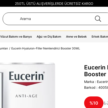
250TL ÜSTÜ ALIŞVERİŞLERDE ÜCRETSİZ KARGO
Vücut Bakımı ve Banyo
Ağız ve Diş Bakım
Anne ve Bebek
Erkek Bakı
umları
Eucerin Hyaluron-Filler Nemlendirici Booster 30ML
Eucerin 
Booster
Marka
:
Euceri
Barkod
:
4005
₺
10