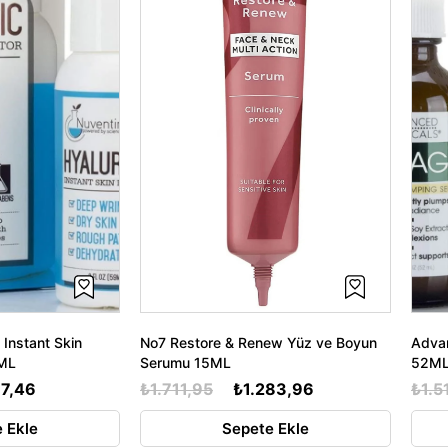
 Instant Skin
No7 Restore & Renew Yüz ve Boyun
Advan
9ML
Serumu 15ML
52M
7,46
₺1.711,95
₺1.283,96
₺1.5
 Ekle
Sepete Ekle