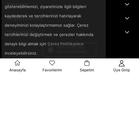
Kurumsal
gösterebilmemizi, ziyaretinizle ilgili bilgileri
kaydederek ve tercihlerinizi hatırlayarak
Müşteri İlişkileri
deneyiminizi kolaylaştırmamızı sağlar. Çerez
Sözleşmeler
tercihlerinizi değiştirmek ve çerezler hakkında
detaylı bilgi almak için
Çerez Politikamızı
inceleyebilirsiniz.
Anasayfa
Favorilerim
Sepetim
Üye Girişi
© 2025 3ka.com.tr - Tüm Hakları Saklıdır.