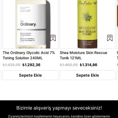
The Ordinary Glycolic Acid 7%
Shea Moisture Skin Rescue
Toning Solution 240ML
Tonik 121ML
₺1.435,95
₺1.292,36
₺1.460,95
₺1.314,86
Sepete Ekle
Sepete Ekle
Bizimle alışveriş yapmayı seveceksiniz!
Ziyaretçilerimizin keşfetmenin heyecanını, kendine özen göstermenin