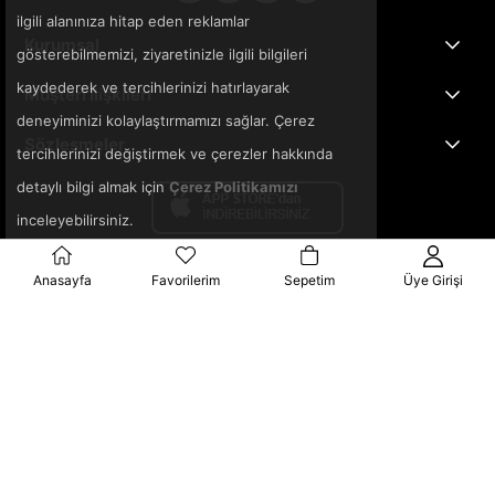
ilgili alanınıza hitap eden reklamlar
Kurumsal
gösterebilmemizi, ziyaretinizle ilgili bilgileri
kaydederek ve tercihlerinizi hatırlayarak
Müşteri İlişkileri
deneyiminizi kolaylaştırmamızı sağlar. Çerez
Sözleşmeler
tercihlerinizi değiştirmek ve çerezler hakkında
detaylı bilgi almak için
Çerez Politikamızı
inceleyebilirsiniz.
Anasayfa
Favorilerim
Sepetim
Üye Girişi
© 2025 3ka.com.tr - Tüm Hakları Saklıdır.