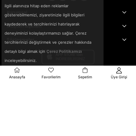
ilgili alanınıza hitap eden reklamlar
Kurumsal
gösterebilmemizi, ziyaretinizle ilgili bilgileri
kaydederek ve tercihlerinizi hatırlayarak
Müşteri İlişkileri
deneyiminizi kolaylaştırmamızı sağlar. Çerez
Sözleşmeler
tercihlerinizi değiştirmek ve çerezler hakkında
detaylı bilgi almak için
Çerez Politikamızı
inceleyebilirsiniz.
Anasayfa
Favorilerim
Sepetim
Üye Girişi
© 2025 3ka.com.tr - Tüm Hakları Saklıdır.