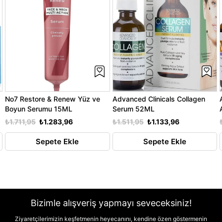
No7 Restore & Renew Yüz ve
Advanced Clinicals Collagen
Boyun Serumu 15ML
Serum 52ML
₺1.711,95
₺1.283,96
₺1.511,95
₺1.133,96
Sepete Ekle
Sepete Ekle
Bizimle alışveriş yapmayı seveceksiniz!
Ziyaretçilerimizin keşfetmenin heyecanını, kendine özen göstermenin