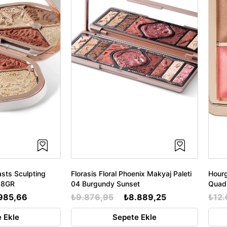
asts Sculpting
Florasis Floral Phoenix Makyaj Paleti
Hourg
0.8GR
04 Burgundy Sunset
Quad 
985,66
₺9.876,95
₺8.889,25
₺12.
 Ekle
Sepete Ekle