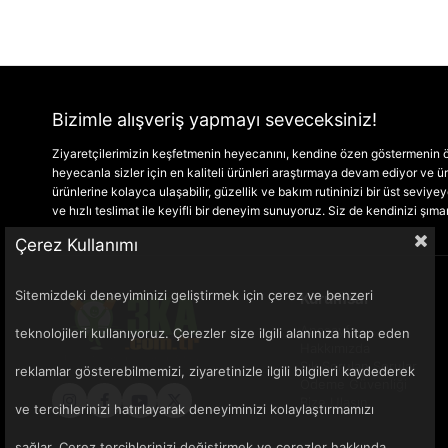
Bizimle alışveriş yapmayı seveceksiniz!
Ziyaretçilerimizin keşfetmenin heyecanını, kendine özen göstermenin ön
heyecanla sizler için en kaliteli ürünleri araştırmaya devam ediyor ve
ürünlerine kolayca ulaşabilir, güzellik ve bakım rutininizi bir üst seviyeye 
ve hızlı teslimat ile keyifli bir deneyim sunuyoruz. Siz de kendinizi şım
Çerez Kullanımı
Sitemizdeki deneyiminizi geliştirmek için çerez ve benzeri
Kurumsal
Anasayfa
teknolojileri kullanıyoruz. Çerezler size ilgili alanınıza hitap eden
Hakkımızda
Sık Sorulan Sorular
reklamlar gösterebilmemizi, ziyaretinizle ilgili bilgileri kaydederek
Ödeme Güvenliği
Bize Ulaşın
ve tercihlerinizi hatırlayarak deneyiminizi kolaylaştırmamızı
sağlar. Çerez tercihlerinizi değiştirmek ve çerezler hakkında