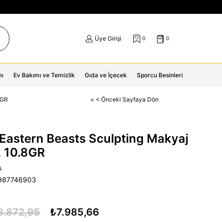
Üye Girişi
0
0
mı
Ev Bakımı ve Temizlik
Gıda ve İçecek
Sporcu Besinleri
8GR
< < Önceki Sayfaya Dön
 Eastern Beasts Sculpting Makyaj
2 10.8GR
s
987746903
8.872,95
₺7.985,66