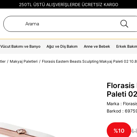
250TL ÜSTÜ ALIŞVERİŞLERDE ÜCRETSİZ KARGO
Vücut Bakımı ve Banyo
Ağız ve Diş Bakım
Anne ve Bebek
Erkek Bakı
tler
Makyaj Paletleri
Florasis Eastern Beasts Sculpting Makyaj Paleti 02 10.
Florasis
Paleti 0
Marka
:
Florasi
Barkod
:
6975
₺
10