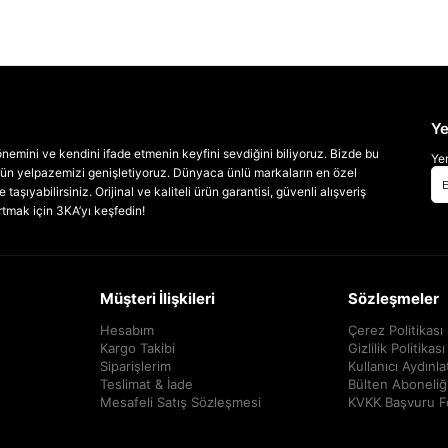
Ye
emini ve kendini ifade etmenin keyfini sevdiğini biliyoruz. Bizde bu
Yen
 ürün yelpazemizi genişletiyoruz. Dünyaca ünlü markaların en özel
taşıyabilirsiniz. Orijinal ve kaliteli ürün garantisi, güvenli alışveriş
artmak için 3KA’yı keşfedin!
Müşteri İlişkileri
Sözleşmeler
Hesabım
Çerez Politikası
Kargo Takibi
Gizlilik Politikası
Siparişlerim
Kullanıcı Aydınl
Teslimat & İade
Bülten Aboneliğ
Mesafeli Satış Sözleşmesi
KVKK Başvuru 