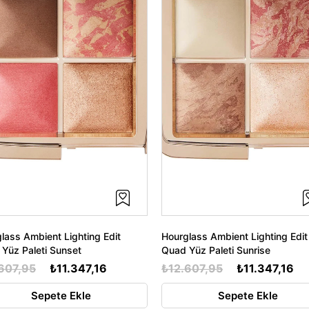
lass Ambient Lighting Edit
Hourglass Ambient Lighting Edit
Yüz Paleti Sunset
Quad Yüz Paleti Sunrise
607,95
₺11.347,16
₺12.607,95
₺11.347,16
Sepete Ekle
Sepete Ekle