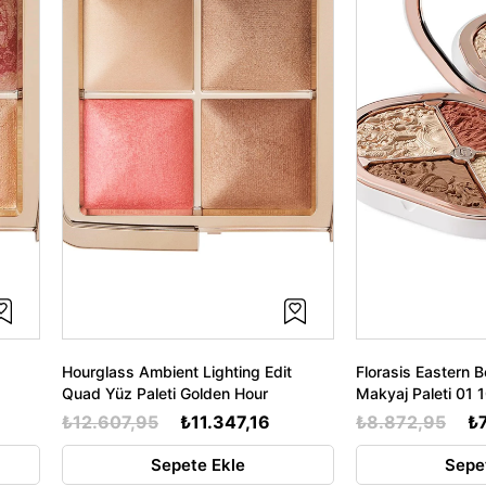
Hourglass Ambient Lighting Edit
Florasis Eastern 
Quad Yüz Paleti Golden Hour
Makyaj Paleti 01 
₺12.607,95
₺11.347,16
₺8.872,95
₺
Sepete Ekle
Sepe