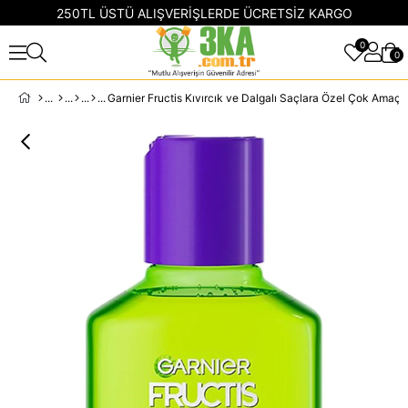
250TL ÜSTÜ ALIŞVERİŞLERDE ÜCRETSİZ KARGO
0
0