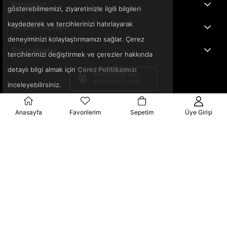
Kurumsal
gösterebilmemizi, ziyaretinizle ilgili bilgileri
kaydederek ve tercihlerinizi hatırlayarak
Müşteri İlişkileri
deneyiminizi kolaylaştırmamızı sağlar. Çerez
Sözleşmeler
tercihlerinizi değiştirmek ve çerezler hakkında
detaylı bilgi almak için
Çerez Politikamızı
inceleyebilirsiniz.
Anasayfa
Favorilerim
Sepetim
Üye Girişi
© 2025 3ka.com.tr - Tüm Hakları Saklıdır.