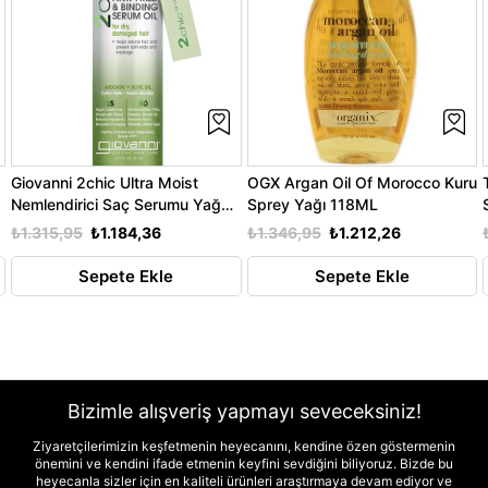
Giovanni 2chic Ultra Moist
OGX Argan Oil Of Morocco Kuru
Nemlendirici Saç Serumu Yağ
Sprey Yağı 118ML
81ML
₺1.315,95
₺1.184,36
₺1.346,95
₺1.212,26
Sepete Ekle
Sepete Ekle
Bizimle alışveriş yapmayı seveceksiniz!
Ziyaretçilerimizin keşfetmenin heyecanını, kendine özen göstermenin
önemini ve kendini ifade etmenin keyfini sevdiğini biliyoruz. Bizde bu
heyecanla sizler için en kaliteli ürünleri araştırmaya devam ediyor ve