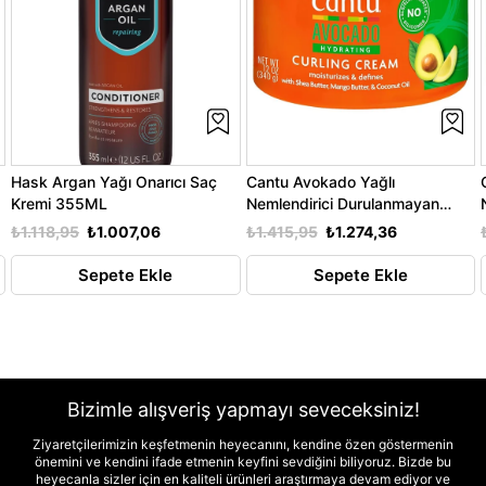
Hask Argan Yağı Onarıcı Saç
Cantu Avokado Yağlı
Kremi 355ML
Nemlendirici Durulanmayan
Bukle Kremi 340GR
₺1.118,95
₺1.007,06
₺1.415,95
₺1.274,36
Sepete Ekle
Sepete Ekle
Bizimle alışveriş yapmayı seveceksiniz!
Ziyaretçilerimizin keşfetmenin heyecanını, kendine özen göstermenin
önemini ve kendini ifade etmenin keyfini sevdiğini biliyoruz. Bizde bu
heyecanla sizler için en kaliteli ürünleri araştırmaya devam ediyor ve