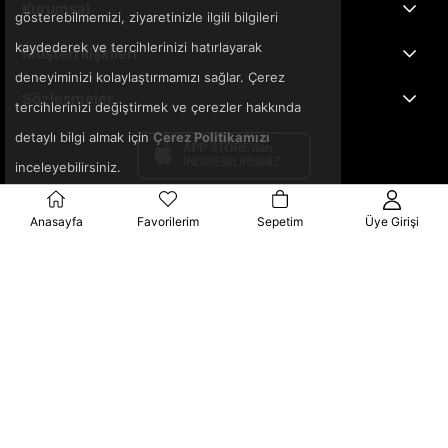
Kurumsal
gösterebilmemizi, ziyaretinizle ilgili bilgileri
kaydederek ve tercihlerinizi hatırlayarak
Müşteri İlişkileri
deneyiminizi kolaylaştırmamızı sağlar. Çerez
Sözleşmeler
tercihlerinizi değiştirmek ve çerezler hakkında
detaylı bilgi almak için
Çerez Politikamızı
inceleyebilirsiniz.
Anasayfa
Favorilerim
Sepetim
Üye Girişi
© 2025 3ka.com.tr - Tüm Hakları Saklıdır.