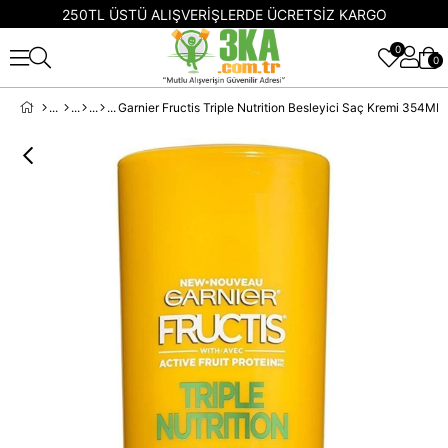
250TL ÜSTÜ ALIŞVERİŞLERDE ÜCRETSİZ KARGO
0
0
Garnier Fructis Triple Nutrition Besleyici Saç Kremi 354ML