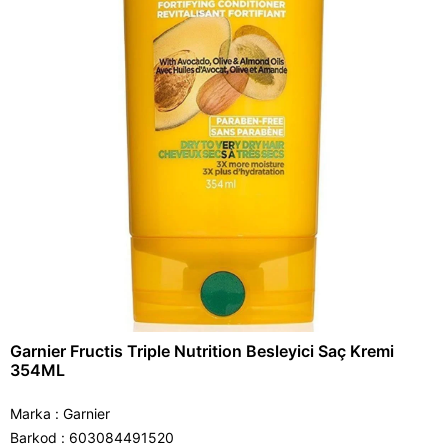
Garnier Fructis Triple Nutrition Besleyici Saç Kremi
354ML
Marka
:
Garnier
Barkod
:
603084491520