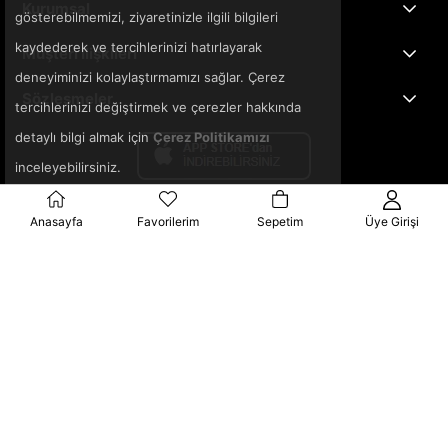
Kurumsal
gösterebilmemizi, ziyaretinizle ilgili bilgileri
kaydederek ve tercihlerinizi hatırlayarak
Müşteri İlişkileri
deneyiminizi kolaylaştırmamızı sağlar. Çerez
Sözleşmeler
tercihlerinizi değiştirmek ve çerezler hakkında
detaylı bilgi almak için
Çerez Politikamızı
inceleyebilirsiniz.
Anasayfa
Favorilerim
Sepetim
Üye Girişi
© 2025 3ka.com.tr - Tüm Hakları Saklıdır.