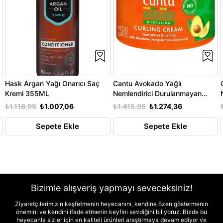
Hask Argan Yağı Onarıcı Saç
Cantu Avokado Yağlı
Kremi 355ML
Nemlendirici Durulanmayan
Bukle Kremi 340GR
₺1.118,95
₺1.007,06
₺1.415,95
₺1.274,36
Sepete Ekle
Sepete Ekle
Bizimle alışveriş yapmayı seveceksiniz!
Ziyaretçilerimizin keşfetmenin heyecanını, kendine özen göstermenin
önemini ve kendini ifade etmenin keyfini sevdiğini biliyoruz. Bizde bu
heyecanla sizler için en kaliteli ürünleri araştırmaya devam ediyor ve