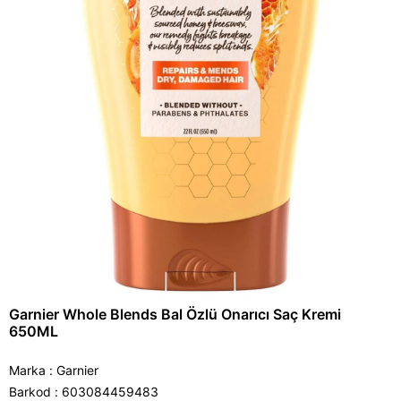
Garnier Whole Blends Bal Özlü Onarıcı Saç Kremi
650ML
Marka
:
Garnier
Barkod
:
603084459483