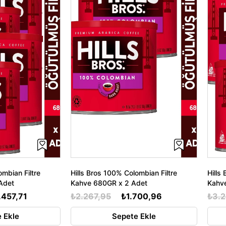
ombian Filtre
Hills Bros 100% Colombian Filtre
Hills
Adet
Kahve 680GR x 2 Adet
Kahv
.457,71
₺2.267,95
₺1.700,96
₺3.
 Ekle
Sepete Ekle