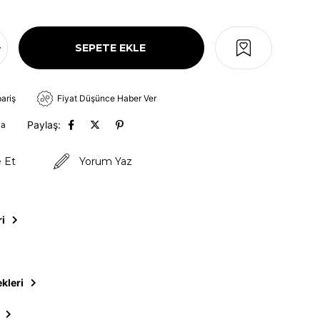
pariş
Fiyat Düşünce Haber Ver
Paylaş:
va
e Et
Yorum Yaz
ri
kleri