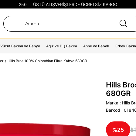
250TL ÜSTÜ ALIŞVERİŞLERDE ÜCRETSİZ KARGO
Vücut Bakımı ve Banyo
Ağız ve Diş Bakım
Anne ve Bebek
Erkek Bakı
er
Hills Bros 100% Colombian Filtre Kahve 680GR
Hills Br
680GR
Marka
:
Hills B
Barkod
:
0184
₺
25