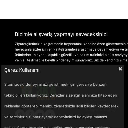
Bizimle alışveriş yapmayı seveceksiniz!
Ziyaretçilerimizin keşfetmenin heyecanını, kendine özen göstermenin ön
heyecanla sizler için en kaliteli ürünleri araştırmaya devam ediyor ve
ürünlerine kolayca ulaşabilir, güzellik ve bakım rutininizi bir üst seviyeye 
ve hızlı teslimat ile keyifli bir deneyim sunuyoruz. Siz de kendinizi şım
Çerez Kullanımı
Sitemizdeki deneyiminizi geliştirmek için çerez ve benzeri
Kurumsal
Anasayfa
teknolojileri kullanıyoruz. Çerezler size ilgili alanınıza hitap eden
Hakkımızda
Sık Sorulan Sorular
reklamlar gösterebilmemizi, ziyaretinizle ilgili bilgileri kaydederek
Ödeme Güvenliği
Bize Ulaşın
ve tercihlerinizi hatırlayarak deneyiminizi kolaylaştırmamızı
sağlar. Çerez tercihlerinizi değiştirmek ve çerezler hakkında