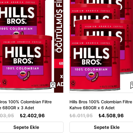
 Bros 100% Colombian Filtre
Hills Bros 100% Colombian Filtre
e 680GR x 3 Adet
Kahve 680GR x 6 Adet
203,95
₺2.402,96
₺6.011,95
₺4.508,96
Sepete Ekle
Sepete Ekle