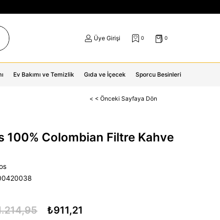
Üye Girişi
0
0
mı
Ev Bakımı ve Temizlik
Gıda ve İçecek
Sporcu Besinleri
< < Önceki Sayfaya Dön
os 100% Colombian Filtre Kahve
ros
00420038
1.214,95
₺911,21