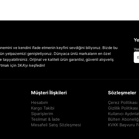
Ye
emini ve kendini ifade etmenin keyfini sevdiğini biliyoruz. Bizde bu
Yen
 ürün yelpazemizi genişletiyoruz. Dünyaca ünlü markaların en özel
taşıyabilirsiniz. Orijinal ve kaliteli ürün garantisi, güvenli alışveriş
artmak için 3KA’yı keşfedin!
Müşteri İlişkileri
Sözleşmeler
Hesabım
Çerez Politikası
Kargo Takibi
Gizlilik Politikası
Siparişlerim
Kullanıcı Aydınl
Teslimat & İade
Bülten Aboneliğ
Mesafeli Satış Sözleşmesi
KVKK Başvuru 