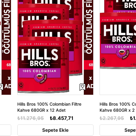
Hills Bros 100% Colombian Filtre
Hills Bros 100% Co
Kahve 680GR x 12 Adet
Kahve 680GR x 2
₺11.276,95
₺8.457,71
₺2.267,95
₺1
Sepete Ekle
Sepe