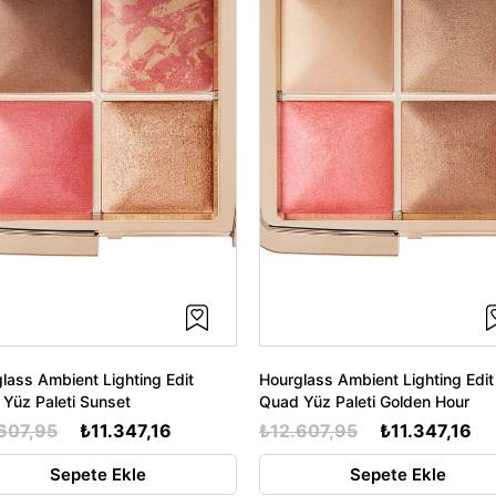
lass Ambient Lighting Edit
Hourglass Ambient Lighting Edit
Yüz Paleti Sunset
Quad Yüz Paleti Golden Hour
607,95
₺11.347,16
₺12.607,95
₺11.347,16
Sepete Ekle
Sepete Ekle