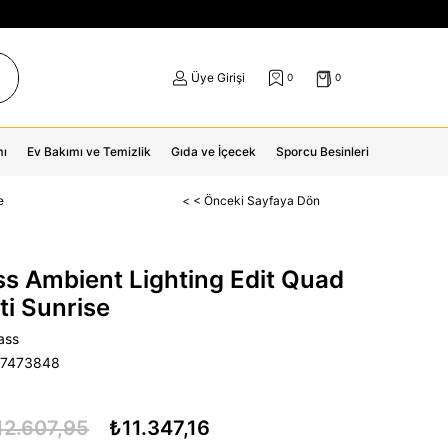
Üye Girişi
0
0
mı
Ev Bakımı ve Temizlik
Gıda ve İçecek
Sporcu Besinleri
e
< < Önceki Sayfaya Dön
s Ambient Lighting Edit Quad
ti Sunrise
ass
77473848
12.607,95
₺11.347,16