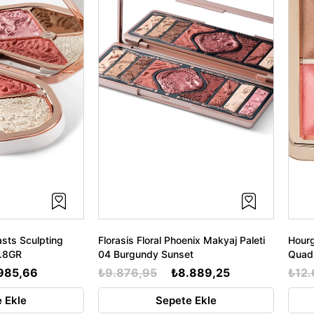
asts Sculpting
Florasis Floral Phoenix Makyaj Paleti
Hourg
0.8GR
04 Burgundy Sunset
Quad 
985,66
₺9.876,95
₺8.889,25
₺12.
 Ekle
Sepete Ekle