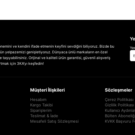
Ye
emini ve kendini ifade etmenin keyfini sevdiğini biliyoruz. Bizde bu
Yen
 ürün yelpazemizi genişletiyoruz. Dünyaca ünlü markaların en özel
taşıyabilirsiniz. Orijinal ve kaliteli ürün garantisi, güvenli alışveriş
artmak için 3KA’yı keşfedin!
Müşteri İlişkileri
Sözleşmeler
Hesabım
Çerez Politikası
Kargo Takibi
Gizlilik Politikası
Siparişlerim
Kullanıcı Aydınl
Teslimat & İade
Bülten Aboneliğ
Mesafeli Satış Sözleşmesi
KVKK Başvuru 