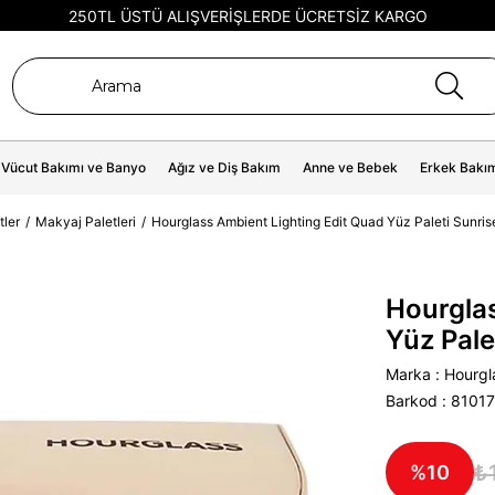
250TL ÜSTÜ ALIŞVERİŞLERDE ÜCRETSİZ KARGO
Vücut Bakımı ve Banyo
Ağız ve Diş Bakım
Anne ve Bebek
Erkek Bakı
tler
Makyaj Paletleri
Hourglass Ambient Lighting Edit Quad Yüz Paleti Sunris
Hourglas
Yüz Pale
Marka
:
Hourgl
Barkod
:
8101
₺
10