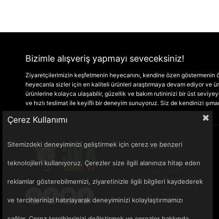
Bizimle alışveriş yapmayı seveceksiniz!
Ziyaretçilerimizin keşfetmenin heyecanını, kendine özen göstermenin ön
heyecanla sizler için en kaliteli ürünleri araştırmaya devam ediyor ve
ürünlerine kolayca ulaşabilir, güzellik ve bakım rutininizi bir üst seviyeye 
ve hızlı teslimat ile keyifli bir deneyim sunuyoruz. Siz de kendinizi şım
Çerez Kullanımı
Sitemizdeki deneyiminizi geliştirmek için çerez ve benzeri
Kurumsal
Anasayfa
teknolojileri kullanıyoruz. Çerezler size ilgili alanınıza hitap eden
Hakkımızda
Sık Sorulan Sorular
reklamlar gösterebilmemizi, ziyaretinizle ilgili bilgileri kaydederek
Ödeme Güvenliği
Bize Ulaşın
ve tercihlerinizi hatırlayarak deneyiminizi kolaylaştırmamızı
sağlar. Çerez tercihlerinizi değiştirmek ve çerezler hakkında