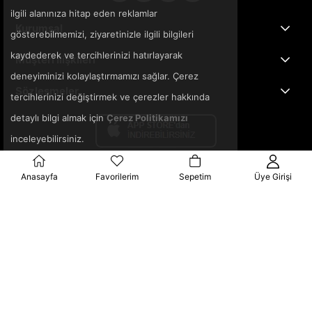
ilgili alanınıza hitap eden reklamlar
Kurumsal
gösterebilmemizi, ziyaretinizle ilgili bilgileri
kaydederek ve tercihlerinizi hatırlayarak
Müşteri İlişkileri
deneyiminizi kolaylaştırmamızı sağlar. Çerez
Sözleşmeler
tercihlerinizi değiştirmek ve çerezler hakkında
detaylı bilgi almak için
Çerez Politikamızı
inceleyebilirsiniz.
Anasayfa
Favorilerim
Sepetim
Üye Girişi
© 2025 3ka.com.tr - Tüm Hakları Saklıdır.