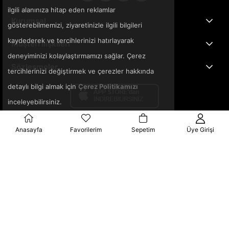
ilgili alanınıza hitap eden reklamlar
Kurumsal
gösterebilmemizi, ziyaretinizle ilgili bilgileri
kaydederek ve tercihlerinizi hatırlayarak
Müşteri İlişkileri
deneyiminizi kolaylaştırmamızı sağlar. Çerez
Sözleşmeler
tercihlerinizi değiştirmek ve çerezler hakkında
detaylı bilgi almak için
Çerez Politikamızı
inceleyebilirsiniz.
Anasayfa
Favorilerim
Sepetim
Üye Girişi
© 2025 3ka.com.tr - Tüm Hakları Saklıdır.