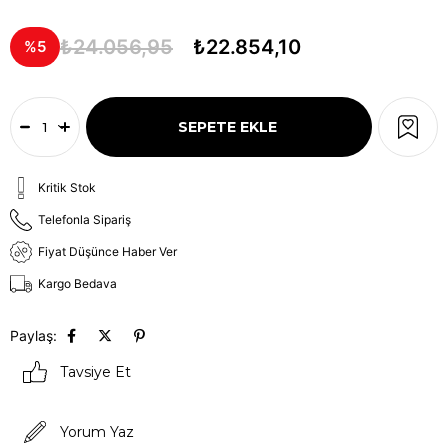
₺24.056,95
₺22.854,10
5
Kritik Stok
Telefonla Sipariş
Fiyat Düşünce Haber Ver
Kargo Bedava
Paylaş:
Tavsiye Et
Yorum Yaz