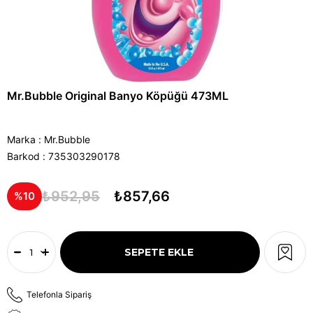
Mr.Bubble Original Banyo Köpüğü 473ML
Marka
:
Mr.Bubble
Barkod
:
735303290178
₺952,95
₺857,66
10
Telefonla Sipariş