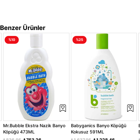
Benzer Ürünler
%10
%25
Mr.Bubble Ekstra Nazik Banyo
Babyganics Banyo Köpüğü
Köpüğü 473ML
Kokusuz 591ML
₺836,95
₺753,26
₺1.637,95
₺1.228,46