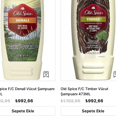
pice F/C Denali Vücut Şampuanı
Old Spice F/C Timber Vücut
ML
Şampuanı 473ML
02,95
₺992,66
₺1.102,95
₺992,66
Sepete Ekle
Sepete Ekle