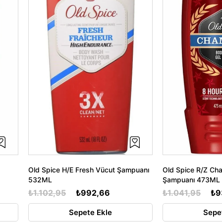
Old Spice H/E Fresh Vücut Şampuanı
Old Spice R/Z Ch
532ML
Şampuanı 473ML
₺1.102,95
₺992,66
₺1.041,95
₺9
Sepete Ekle
Sepe