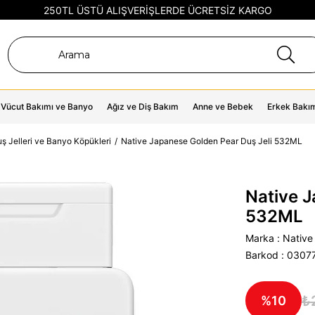
250TL ÜSTÜ ALIŞVERİŞLERDE ÜCRETSİZ KARGO
Vücut Bakımı ve Banyo
Ağız ve Diş Bakım
Anne ve Bebek
Erkek Bakı
ş Jelleri ve Banyo Köpükleri
Native Japanese Golden Pear Duş Jeli 532ML
Native J
532ML
Marka
:
Native
Barkod
:
0307
₺
10