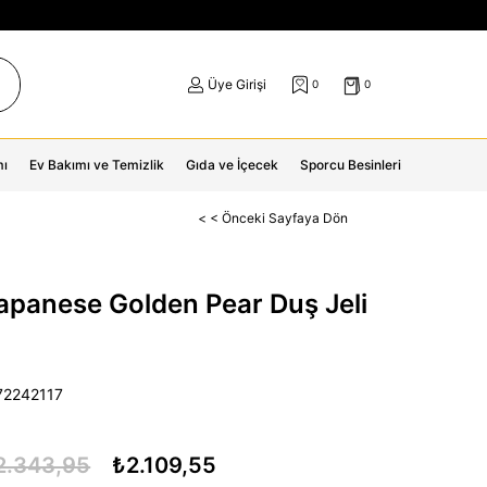
Üye Girişi
0
0
mı
Ev Bakımı ve Temizlik
Gıda ve İçecek
Sporcu Besinleri
< < Önceki Sayfaya Dön
apanese Golden Pear Duş Jeli
72242117
2.343,95
₺2.109,55