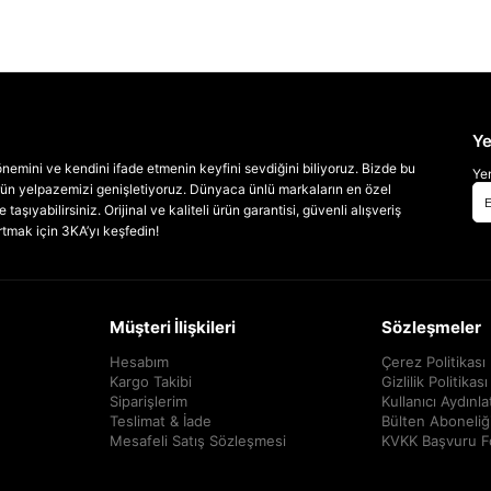
Ye
emini ve kendini ifade etmenin keyfini sevdiğini biliyoruz. Bizde bu
Yen
 ürün yelpazemizi genişletiyoruz. Dünyaca ünlü markaların en özel
taşıyabilirsiniz. Orijinal ve kaliteli ürün garantisi, güvenli alışveriş
artmak için 3KA’yı keşfedin!
Müşteri İlişkileri
Sözleşmeler
Hesabım
Çerez Politikası
Kargo Takibi
Gizlilik Politikası
Siparişlerim
Kullanıcı Aydınl
Teslimat & İade
Bülten Aboneliğ
Mesafeli Satış Sözleşmesi
KVKK Başvuru 