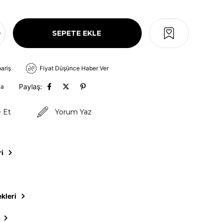
pariş
Fiyat Düşünce Haber Ver
Paylaş:
va
e Et
Yorum Yaz
ri
kleri