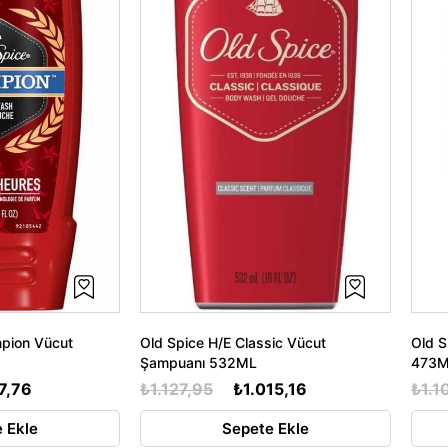
mpion Vücut
Old Spice H/E Classic Vücut
Old S
Şampuanı 532ML
473
7,76
₺1.127,95
₺1.015,16
₺1.1
 Ekle
Sepete Ekle