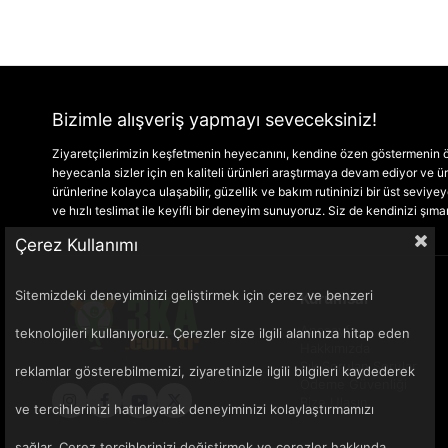
Bizimle alışveriş yapmayı seveceksiniz!
Ziyaretçilerimizin keşfetmenin heyecanını, kendine özen göstermenin ön
heyecanla sizler için en kaliteli ürünleri araştırmaya devam ediyor ve
ürünlerine kolayca ulaşabilir, güzellik ve bakım rutininizi bir üst seviyeye 
ve hızlı teslimat ile keyifli bir deneyim sunuyoruz. Siz de kendinizi şım
Çerez Kullanımı
Sitemizdeki deneyiminizi geliştirmek için çerez ve benzeri
Kurumsal
Anasayfa
teknolojileri kullanıyoruz. Çerezler size ilgili alanınıza hitap eden
Hakkımızda
Sık Sorulan Sorular
reklamlar gösterebilmemizi, ziyaretinizle ilgili bilgileri kaydederek
Ödeme Güvenliği
Bize Ulaşın
ve tercihlerinizi hatırlayarak deneyiminizi kolaylaştırmamızı
sağlar. Çerez tercihlerinizi değiştirmek ve çerezler hakkında