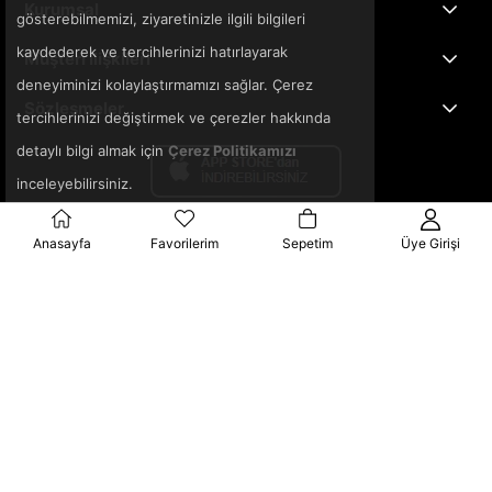
Kurumsal
gösterebilmemizi, ziyaretinizle ilgili bilgileri
kaydederek ve tercihlerinizi hatırlayarak
Müşteri İlişkileri
deneyiminizi kolaylaştırmamızı sağlar. Çerez
Sözleşmeler
tercihlerinizi değiştirmek ve çerezler hakkında
detaylı bilgi almak için
Çerez Politikamızı
inceleyebilirsiniz.
Anasayfa
Favorilerim
Sepetim
Üye Girişi
© 2025 3ka.com.tr - Tüm Hakları Saklıdır.