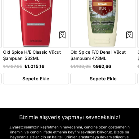
Old Spice H/E Classic Vücut
Old Spice F/C Denali Vücut
Şampuanı 532ML
Şampuanı 473ML
₺1.127,95
₺1.015,16
₺1.102,95
₺992,66
Sepete Ekle
Sepete Ekle
Bizimle alışveriş yapmayı seveceksiniz!
Ziyaretçilerimizin keşfetmenin heyecanını, kendine özen göstermenin
önemini ve kendini ifade etmenin keyfini sevdiğini biliyoruz. Bizde bu
heyecanla sizler için en kaliteli ürünleri araştırmaya devam ediyor ve