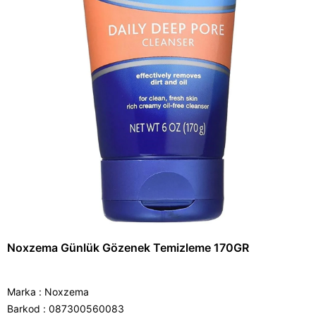
Noxzema Günlük Gözenek Temizleme 170GR
Marka
:
Noxzema
Barkod
:
087300560083