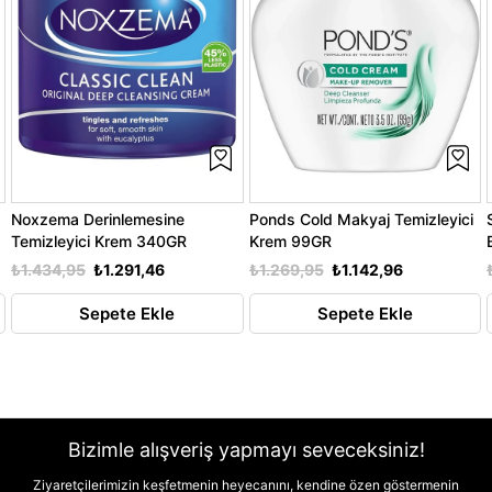
Noxzema Derinlemesine
Ponds Cold Makyaj Temizleyici
Temizleyici Krem 340GR
Krem 99GR
₺1.434,95
₺1.291,46
₺1.269,95
₺1.142,96
Sepete Ekle
Sepete Ekle
Bizimle alışveriş yapmayı seveceksiniz!
Ziyaretçilerimizin keşfetmenin heyecanını, kendine özen göstermenin