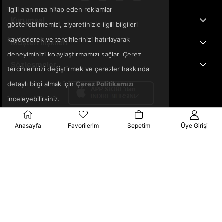
ilgili alanınıza hitap eden reklamlar
Kurumsal
gösterebilmemizi, ziyaretinizle ilgili bilgileri
kaydederek ve tercihlerinizi hatırlayarak
Müşteri İlişkileri
deneyiminizi kolaylaştırmamızı sağlar. Çerez
Sözleşmeler
tercihlerinizi değiştirmek ve çerezler hakkında
detaylı bilgi almak için
Çerez Politikamızı
inceleyebilirsiniz.
Anasayfa
Favorilerim
Sepetim
Üye Girişi
© 2025 3ka.com.tr - Tüm Hakları Saklıdır.