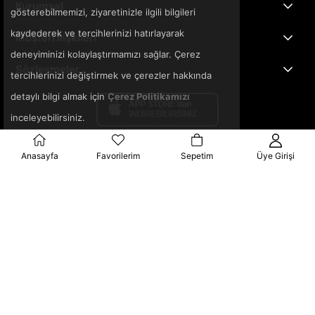
Kurumsal
gösterebilmemizi, ziyaretinizle ilgili bilgileri
kaydederek ve tercihlerinizi hatırlayarak
Müşteri İlişkileri
deneyiminizi kolaylaştırmamızı sağlar. Çerez
Sözleşmeler
tercihlerinizi değiştirmek ve çerezler hakkında
detaylı bilgi almak için
Çerez Politikamızı
inceleyebilirsiniz.
Anasayfa
Favorilerim
Sepetim
Üye Girişi
© 2025 3ka.com.tr - Tüm Hakları Saklıdır.