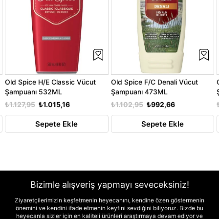
Old Spice H/E Classic Vücut
Old Spice F/C Denali Vücut
Şampuanı 532ML
Şampuanı 473ML
₺1.127,95
₺1.015,16
₺1.102,95
₺992,66
Sepete Ekle
Sepete Ekle
Bizimle alışveriş yapmayı seveceksiniz!
Ziyaretçilerimizin keşfetmenin heyecanını, kendine özen göstermenin
önemini ve kendini ifade etmenin keyfini sevdiğini biliyoruz. Bizde bu
heyecanla sizler için en kaliteli ürünleri araştırmaya devam ediyor ve