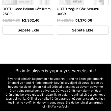
OOTD Gece Bakımı Göz Kremi
OOTD Yoğun Göz Serumu
25GR
30GR
₺2.624,95
₺2.362,46
₺1.528,95
₺1.376,06
Sepete Ekle
Sepete Ekle
Bizimle alışveriş yapmayı seveceksiniz!
Ziyaretçilerimizin keşfetmenin heyecanını, kendine özen göstermenin
önemini ve kendini ifade etmenin keyfini sevdiğini biliyoruz. Bizde bu
heyecanla sizler için en kaliteli ürünleri araştırmaya devam ediyor ve
ürün yelpazemizi genişletiyoruz. Dünyaca ünlü markaların en özel
ürünlerine kolayca ulaşabilir, güzellik ve bakım rutininizi bir üst seviyeye
taşıyabilirsiniz. Orijinal ve kaliteli ürün garantisi, güvenli alışveriş ve hızlı
teslimat ile keyifli bir deneyim sunuyoruz. Siz de kendinizi şımartmak
için 3KA’yı keşfedin!