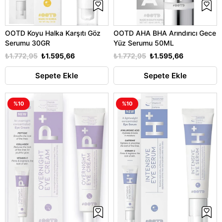
OOTD Koyu Halka Karşıtı Göz
OOTD AHA BHA Arındırıcı Gece
Serumu 30GR
Yüz Serumu 50ML
₺1.772,95
₺1.595,66
₺1.772,95
₺1.595,66
Sepete Ekle
Sepete Ekle
%10
%10