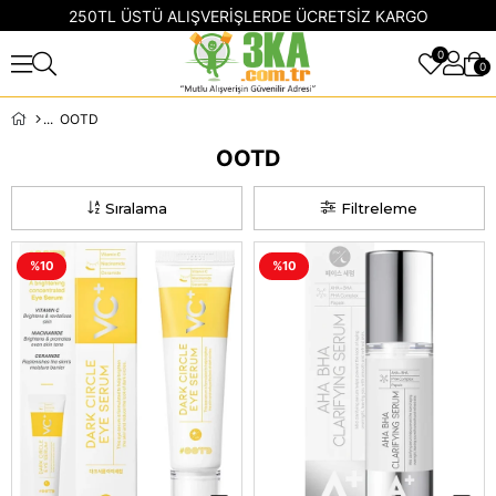
250TL ÜSTÜ ALIŞVERİŞLERDE ÜCRETSİZ KARGO
0
0
OOTD
OOTD
Sıralama
Filtreleme
%10
%10