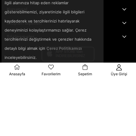
ilgili alanınıza hitap eden reklamlar
Kurumsal
gösterebilmemizi, ziyaretinizle ilgili bilgileri
kaydederek ve tercihlerinizi hatırlayarak
Müşteri İlişkileri
deneyiminizi kolaylaştırmamızı sağlar. Çerez
Sözleşmeler
tercihlerinizi değiştirmek ve çerezler hakkında
detaylı bilgi almak için
Çerez Politikamızı
inceleyebilirsiniz.
Anasayfa
Favorilerim
Sepetim
Üye Girişi
© 2025 3ka.com.tr - Tüm Hakları Saklıdır.