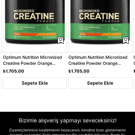
Optimum Nutrition Micronized
Optimum Nutrition Micronized
Creatine Powder Orange
Creatine Powder Orange
247.5GR
247.5GR
₺1.705,00
₺1.705,00
Sepete Ekle
Sepete Ekle
Bizimle alışveriş yapmayı seveceksiniz!
Ziyaretçilerimizin keşfetmenin heyecanını, kendine özen göstermenin
önemini ve kendini ifade etmenin keyfini sevdiğini biliyoruz. Bizde bu