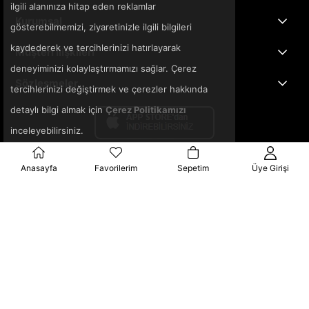
ilgili alanınıza hitap eden reklamlar
Kurumsal
gösterebilmemizi, ziyaretinizle ilgili bilgileri
kaydederek ve tercihlerinizi hatırlayarak
Müşteri İlişkileri
deneyiminizi kolaylaştırmamızı sağlar. Çerez
Sözleşmeler
tercihlerinizi değiştirmek ve çerezler hakkında
detaylı bilgi almak için
Çerez Politikamızı
inceleyebilirsiniz.
Anasayfa
Favorilerim
Sepetim
Üye Girişi
© 2025 3ka.com.tr - Tüm Hakları Saklıdır.