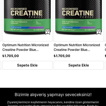
Optimum Nutrition Micronized
Optimum Nutrition Micronized
Creatine Powder Blue
Creatine Powder Blue
Raspberry 247.5GR
Raspberry 247.5GR
₺1.705,00
₺1.705,00
Sepete Ekle
Sepete Ekle
Bizimle alışveriş yapmayı seveceksiniz!
Ziyaretçilerimizin keşfetmenin heyecanını, kendine özen göstermenin
önemini ve kendini ifade etmenin keyfini sevdiğini biliyoruz. Bizde bu