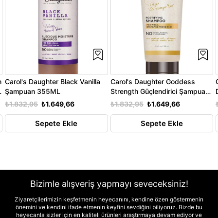
n
Carol's Daughter Black Vanilla
Carol's Daughter Goddess
L
Şampuan 355ML
Strength Güçlendirici Şampuan
325ML
₺1.832,95
₺1.649,66
₺1.832,95
₺1.649,66
Sepete Ekle
Sepete Ekle
Bizimle alışveriş yapmayı seveceksiniz!
Ziyaretçilerimizin keşfetmenin heyecanını, kendine özen göstermenin
önemini ve kendini ifade etmenin keyfini sevdiğini biliyoruz. Bizde bu
heyecanla sizler için en kaliteli ürünleri araştırmaya devam ediyor ve