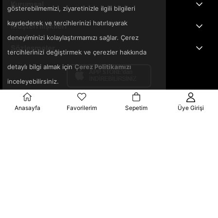
Kurumsal
gösterebilmemizi, ziyaretinizle ilgili bilgileri
kaydederek ve tercihlerinizi hatırlayarak
Müşteri İlişkileri
deneyiminizi kolaylaştırmamızı sağlar. Çerez
Sözleşmeler
tercihlerinizi değiştirmek ve çerezler hakkında
detaylı bilgi almak için
Çerez Politikamızı
inceleyebilirsiniz.
Anasayfa
Favorilerim
Sepetim
Üye Girişi
© 2025 3ka.com.tr - Tüm Hakları Saklıdır.