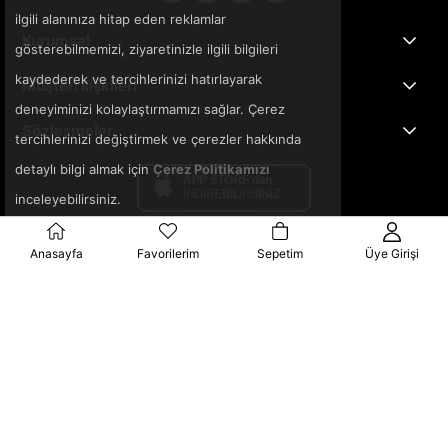
ilgili alanınıza hitap eden reklamlar
Kurumsal
gösterebilmemizi, ziyaretinizle ilgili bilgileri
kaydederek ve tercihlerinizi hatırlayarak
Müşteri İlişkileri
deneyiminizi kolaylaştırmamızı sağlar. Çerez
Sözleşmeler
tercihlerinizi değiştirmek ve çerezler hakkında
detaylı bilgi almak için
Çerez Politikamızı
inceleyebilirsiniz.
Anasayfa
Favorilerim
Sepetim
Üye Girişi
© 2025 3ka.com.tr - Tüm Hakları Saklıdır.