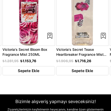
Victoria's Secret Bloom Box
Victoria's Secret Tease
Fragrance Mist 250ML
Heartbreaker Fragrance Mist
250ML
₺1.281,95
₺1.153,76
₺1.906,95
₺1.716,26
Sepete Ekle
Sepete Ekle
Bizimle alışveriş yapmayı seveceksiniz!
Ziyaretçilerimizin keşfetmenin heyecanını, kendine özen göstermenin