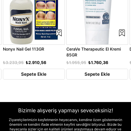
Nonyx Nail Gel 113GR
CeraVe Therapeutic El Kremi
85GR
₺3.233,95
₺2.910,56
₺1.955,95
₺1.760,36
Sepete Ekle
Sepete Ekle
Bizimle alışveriş yapmayı seveceksiniz!
Ziyaretçilerimizin keşfetmenin heyecanını, kendine özen göstermenin
önemini ve kendini ifade etmenin keyfini sevdiğini biliyoruz. Bizde bu
heyecanla sizler için en kaliteli ürünleri araştırmaya devam ediyor ve