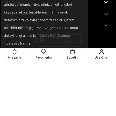
Kurumsal
gösterebilmemizi, ziyaretinizle ilgili bilgileri
kaydederek ve tercihlerinizi hatırlayarak
Müşteri İlişkileri
deneyiminizi kolaylaştırmamızı sağlar. Çerez
Sözleşmeler
tercihlerinizi değiştirmek ve çerezler hakkında
detaylı bilgi almak için
Çerez Politikamızı
inceleyebilirsiniz.
Anasayfa
Favorilerim
Sepetim
Üye Girişi
© 2025 3ka.com.tr - Tüm Hakları Saklıdır.