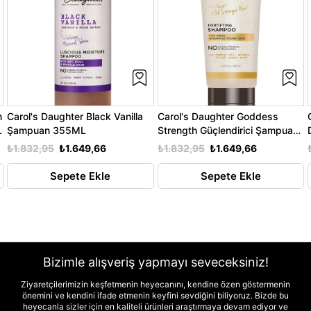
n
Carol's Daughter Black Vanilla
Carol's Daughter Goddess
L
Şampuan 355ML
Strength Güçlendirici Şampuan
325ML
₺1.832,95
₺1.649,66
₺1.832,95
₺1.649,66
Sepete Ekle
Sepete Ekle
Bizimle alışveriş yapmayı seveceksiniz!
Ziyaretçilerimizin keşfetmenin heyecanını, kendine özen göstermenin
önemini ve kendini ifade etmenin keyfini sevdiğini biliyoruz. Bizde bu
heyecanla sizler için en kaliteli ürünleri araştırmaya devam ediyor ve