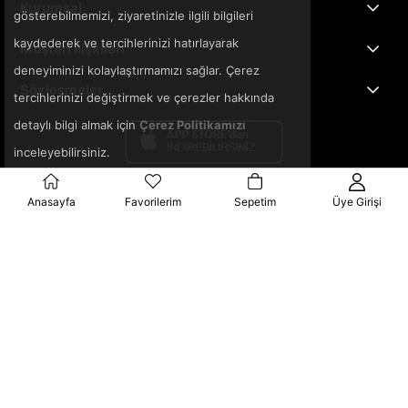
Kurumsal
gösterebilmemizi, ziyaretinizle ilgili bilgileri
kaydederek ve tercihlerinizi hatırlayarak
Müşteri İlişkileri
deneyiminizi kolaylaştırmamızı sağlar. Çerez
Sözleşmeler
tercihlerinizi değiştirmek ve çerezler hakkında
detaylı bilgi almak için
Çerez Politikamızı
inceleyebilirsiniz.
Anasayfa
Favorilerim
Sepetim
Üye Girişi
© 2025 3ka.com.tr - Tüm Hakları Saklıdır.