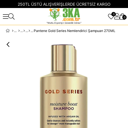
250TL ÜSTÜ ALIŞVERİŞLERDE ÜCRETSİZ KARGO
0
0
Pantene Gold Series Nemlendirici Şampuan 270ML