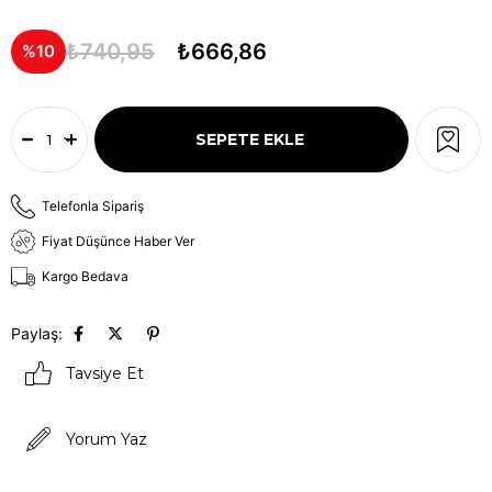
₺740,95
₺666,86
10
Telefonla Sipariş
Fiyat Düşünce Haber Ver
Kargo Bedava
Paylaş:
Tavsiye Et
Yorum Yaz