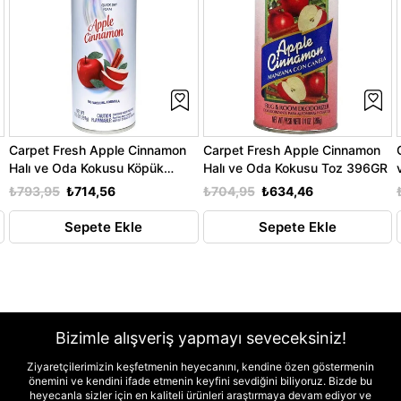
Carpet Fresh Apple Cinnamon
Carpet Fresh Apple Cinnamon
Halı ve Oda Kokusu Köpük
Halı ve Oda Kokusu Toz 396GR
Sprey 297GR
₺793,95
₺714,56
₺704,95
₺634,46
Sepete Ekle
Sepete Ekle
Bizimle alışveriş yapmayı seveceksiniz!
Ziyaretçilerimizin keşfetmenin heyecanını, kendine özen göstermenin
önemini ve kendini ifade etmenin keyfini sevdiğini biliyoruz. Bizde bu
heyecanla sizler için en kaliteli ürünleri araştırmaya devam ediyor ve