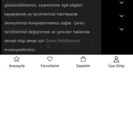
Kurumsal
gösterebilmemizi, ziyaretinizle ilgili bilgileri
kaydederek ve tercihlerinizi hatırlayarak
Müşteri İlişkileri
deneyiminizi kolaylaştırmamızı sağlar. Çerez
Sözleşmeler
tercihlerinizi değiştirmek ve çerezler hakkında
detaylı bilgi almak için
Çerez Politikamızı
inceleyebilirsiniz.
Anasayfa
Favorilerim
Sepetim
Üye Girişi
© 2025 3ka.com.tr - Tüm Hakları Saklıdır.