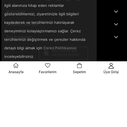
ilgili alanınıza hitap eden reklamlar
Kurumsal
gösterebilmemizi, ziyaretinizle ilgili bilgileri
kaydederek ve tercihlerinizi hatırlayarak
Müşteri İlişkileri
deneyiminizi kolaylaştırmamızı sağlar. Çerez
Sözleşmeler
tercihlerinizi değiştirmek ve çerezler hakkında
detaylı bilgi almak için
Çerez Politikamızı
inceleyebilirsiniz.
Anasayfa
Favorilerim
Sepetim
Üye Girişi
© 2025 3ka.com.tr - Tüm Hakları Saklıdır.