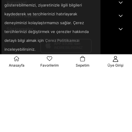
Kurumsal
gösterebilmemizi, ziyaretinizle ilgili bilgileri
kaydederek ve tercihlerinizi hatırlayarak
Müşteri İlişkileri
deneyiminizi kolaylaştırmamızı sağlar. Çerez
Sözleşmeler
tercihlerinizi değiştirmek ve çerezler hakkında
detaylı bilgi almak için
Çerez Politikamızı
inceleyebilirsiniz.
Anasayfa
Favorilerim
Sepetim
Üye Girişi
© 2025 3ka.com.tr - Tüm Hakları Saklıdır.