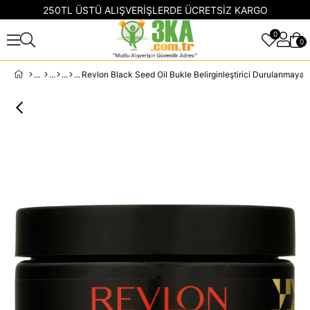
250TL ÜSTÜ ALIŞVERİŞLERDE ÜCRETSİZ KARGO
0
0