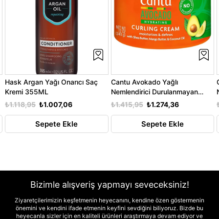
Hask Argan Yağı Onarıcı Saç
Cantu Avokado Yağlı
Kremi 355ML
Nemlendirici Durulanmayan
Bukle Kremi 340GR
₺1.118,95
₺1.007,06
₺1.415,95
₺1.274,36
Sepete Ekle
Sepete Ekle
Bizimle alışveriş yapmayı seveceksiniz!
Ziyaretçilerimizin keşfetmenin heyecanını, kendine özen göstermenin
önemini ve kendini ifade etmenin keyfini sevdiğini biliyoruz. Bizde bu
heyecanla sizler için en kaliteli ürünleri araştırmaya devam ediyor ve