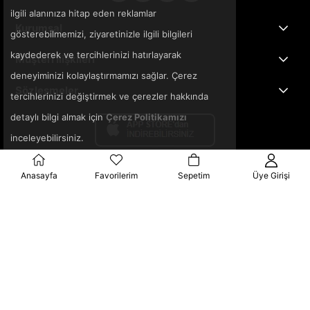
ilgili alanınıza hitap eden reklamlar
Kurumsal
gösterebilmemizi, ziyaretinizle ilgili bilgileri
kaydederek ve tercihlerinizi hatırlayarak
Müşteri İlişkileri
deneyiminizi kolaylaştırmamızı sağlar. Çerez
Sözleşmeler
tercihlerinizi değiştirmek ve çerezler hakkında
detaylı bilgi almak için
Çerez Politikamızı
inceleyebilirsiniz.
Anasayfa
Favorilerim
Sepetim
Üye Girişi
© 2025 3ka.com.tr - Tüm Hakları Saklıdır.