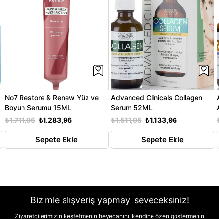
No7 Restore & Renew Yüz ve
Advanced Clinicals Collagen
Boyun Serumu 15ML
Serum 52ML
₺1.711,95
₺1.283,96
₺1.511,95
₺1.133,96
Sepete Ekle
Sepete Ekle
Bizimle alışveriş yapmayı seveceksiniz!
Ziyaretçilerimizin keşfetmenin heyecanını, kendine özen göstermenin