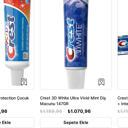
rotection Çocuk
Crest 3D White Ultra Vivid Mint Diş
Crest
Macunu 147GR
+ Int
,96
₺1.189,95
₺1.070,96
₺1.1
 Ekle
Sepete Ekle