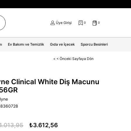
Üye Girişi
0
0
mı
Ev Bakımı ve Temizlik
Gıda ve İçecek
Sporcu Besinleri
< < Önceki Sayfaya Dön
ne Clinical White Diş Macunu
156GR
dyne
58360728
4.013,95
₺3.612,56