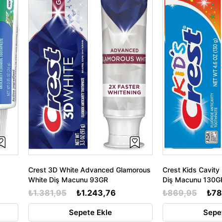
Crest 3D White Advanced Glamorous
Crest Kids Cavity
White Diş Macunu 93GR
Diş Macunu 130G
₺1.381,95
₺1.243,76
₺869,95
₺78
Sepete Ekle
Sepe