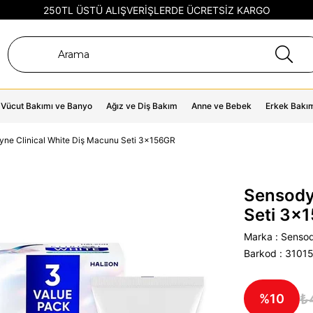
250TL ÜSTÜ ALIŞVERİŞLERDE ÜCRETSİZ KARGO
Vücut Bakımı ve Banyo
Ağız ve Diş Bakım
Anne ve Bebek
Erkek Bakı
ne Clinical White Diş Macunu Seti 3x156GR
Sensody
Seti 3x
Marka
:
Senso
Barkod
:
3101
₺
10