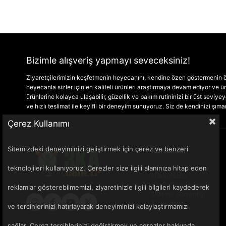
Bizimle alışveriş yapmayı seveceksiniz!
Ziyaretçilerimizin keşfetmenin heyecanını, kendine özen göstermenin ön
heyecanla sizler için en kaliteli ürünleri araştırmaya devam ediyor ve
ürünlerine kolayca ulaşabilir, güzellik ve bakım rutininizi bir üst seviyeye 
ve hızlı teslimat ile keyifli bir deneyim sunuyoruz. Siz de kendinizi şım
Çerez Kullanımı
Sitemizdeki deneyiminizi geliştirmek için çerez ve benzeri
Kurumsal
Anasayfa
teknolojileri kullanıyoruz. Çerezler size ilgili alanınıza hitap eden
Hakkımızda
Sık Sorulan Sorular
reklamlar gösterebilmemizi, ziyaretinizle ilgili bilgileri kaydederek
Ödeme Güvenliği
Bize Ulaşın
ve tercihlerinizi hatırlayarak deneyiminizi kolaylaştırmamızı
sağlar. Çerez tercihlerinizi değiştirmek ve çerezler hakkında