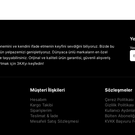
Ye
emini ve kendini ifade etmenin keyfini sevdiğini biliyoruz. Bizde bu
Yen
 ürün yelpazemizi genişletiyoruz. Dünyaca ünlü markaların en özel
taşıyabilirsiniz. Orijinal ve kaliteli ürün garantisi, güvenli alışveriş
artmak için 3KA’yı keşfedin!
Müşteri İlişkileri
Sözleşmeler
Hesabım
Çerez Politikası
Kargo Takibi
Gizlilik Politikası
Siparişlerim
Kullanıcı Aydınl
Teslimat & İade
Bülten Aboneliğ
Mesafeli Satış Sözleşmesi
KVKK Başvuru 