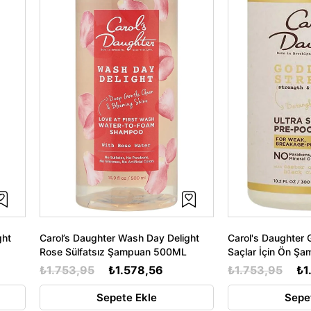
ght
Carol’s Daughter Wash Day Delight
Carol's Daughter 
Rose Sülfatsız Şampuan 500ML
Saçlar İçin Ön Ş
₺1.753,95
₺1.578,56
₺1.753,95
₺1
Sepete Ekle
Sepe