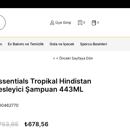
Üye Girişi
0
0
mı
Ev Bakımı ve Temizlik
Gıda ve İçecek
Sporcu Besinleri
< < Önceki Sayfaya Dön
sentials Tropikal Hindistan
Besleyici Şampuan 443ML
00462770
753,95
₺678,56