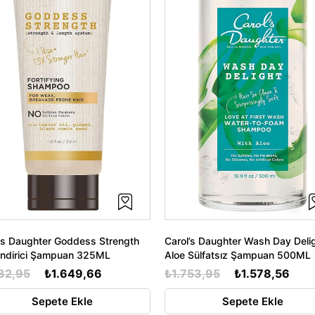
's Daughter Goddess Strength
Carol’s Daughter Wash Day Deli
endirici Şampuan 325ML
Aloe Sülfatsız Şampuan 500ML
32,95
₺1.649,66
₺1.753,95
₺1.578,56
Sepete Ekle
Sepete Ekle