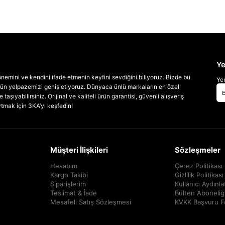
Ye
emini ve kendini ifade etmenin keyfini sevdiğini biliyoruz. Bizde bu
Yen
 ürün yelpazemizi genişletiyoruz. Dünyaca ünlü markaların en özel
taşıyabilirsiniz. Orijinal ve kaliteli ürün garantisi, güvenli alışveriş
artmak için 3KA’yı keşfedin!
Müşteri İlişkileri
Sözleşmeler
Hesabım
Çerez Politikası
Kargo Takibi
Gizlilik Politikası
Siparişlerim
Kullanıcı Aydınl
Teslimat & İade
Bülten Aboneliğ
Mesafeli Satış Sözleşmesi
KVKK Başvuru 