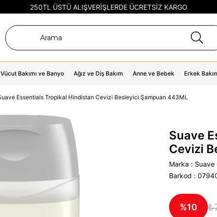
250TL ÜSTÜ ALIŞVERİŞLERDE ÜCRETSİZ KARGO
Vücut Bakımı ve Banyo
Ağız ve Diş Bakım
Anne ve Bebek
Erkek Bakı
Suave Essentials Tropikal Hindistan Cevizi Besleyici Şampuan 443ML
Suave Es
Cevizi 
Marka
:
Suave
Barkod
:
0794
₺
10