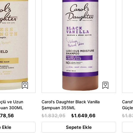
üçlü ve Uzun
Carol's Daughter Black Vanilla
Carol
mpuan 300ML
Şampuan 355ML
Güçl
578,56
₺1.832,95
₺1.649,66
₺1.8
 Ekle
Sepete Ekle