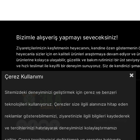
Bizimle alışveriş yapmayı seveceksiniz!
Ziyaretçilerimizin keşfetmenin heyecanını, kendine özen göstermenin ön
heyecanla sizler için en kaliteli ürünleri araştırmaya devam ediyor ve
ürünlerine kolayca ulaşabilir, güzellik ve bakım rutininizi bir üst seviyeye 
ve hızlı teslimat ile keyifli bir deneyim sunuyoruz. Siz de kendinizi şım
Çerez Kullanımı
Sitemizdeki deneyiminizi geliştirmek için çerez ve benzeri
Kurumsal
Anasayfa
teknolojileri kullanıyoruz. Çerezler size ilgili alanınıza hitap eden
Hakkımızda
Sık Sorulan Sorular
reklamlar gösterebilmemizi, ziyaretinizle ilgili bilgileri kaydederek
Ödeme Güvenliği
Bize Ulaşın
ve tercihlerinizi hatırlayarak deneyiminizi kolaylaştırmamızı
sağlar. Çerez tercihlerinizi değiştirmek ve çerezler hakkında