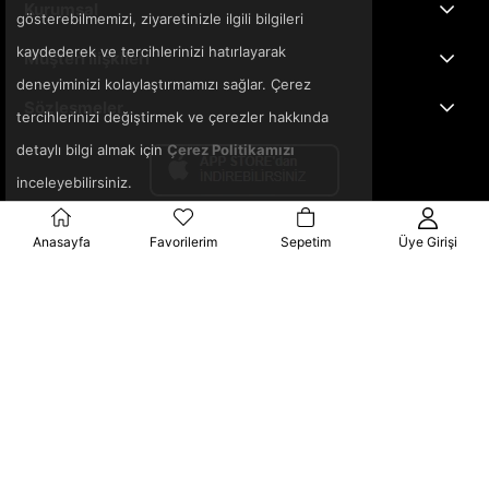
Kurumsal
gösterebilmemizi, ziyaretinizle ilgili bilgileri
kaydederek ve tercihlerinizi hatırlayarak
Müşteri İlişkileri
deneyiminizi kolaylaştırmamızı sağlar. Çerez
Sözleşmeler
tercihlerinizi değiştirmek ve çerezler hakkında
detaylı bilgi almak için
Çerez Politikamızı
inceleyebilirsiniz.
Anasayfa
Favorilerim
Sepetim
Üye Girişi
© 2025 3ka.com.tr - Tüm Hakları Saklıdır.