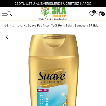
250TL ÜSTÜ ALIŞVERİŞLERDE ÜCRETSİZ KARGO
0
0
Suave Fas Argan Yağlı Renk Bakım Şampuanı 373ML