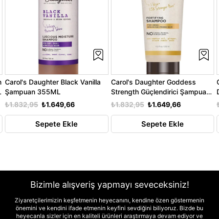
n
Carol's Daughter Black Vanilla
Carol's Daughter Goddess
L
Şampuan 355ML
Strength Güçlendirici Şampuan
325ML
₺1.832,95
₺1.649,66
₺1.832,95
₺1.649,66
Sepete Ekle
Sepete Ekle
Bizimle alışveriş yapmayı seveceksiniz!
Ziyaretçilerimizin keşfetmenin heyecanını, kendine özen göstermenin
önemini ve kendini ifade etmenin keyfini sevdiğini biliyoruz. Bizde bu
heyecanla sizler için en kaliteli ürünleri araştırmaya devam ediyor ve