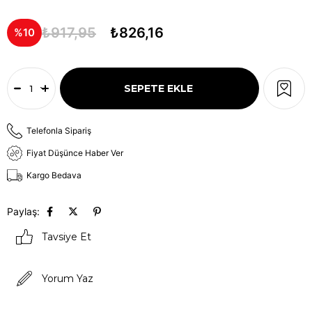
₺917,95
₺826,16
10
Telefonla Sipariş
Fiyat Düşünce Haber Ver
Kargo Bedava
Paylaş:
Tavsiye Et
Yorum Yaz