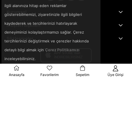
ilgili alanınıza hitap eden reklamlar
Kurumsal
gösterebilmemizi, ziyaretinizle ilgili bilgileri
kaydederek ve tercihlerinizi hatırlayarak
Müşteri İlişkileri
deneyiminizi kolaylaştırmamızı sağlar. Çerez
Sözleşmeler
tercihlerinizi değiştirmek ve çerezler hakkında
detaylı bilgi almak için
Çerez Politikamızı
inceleyebilirsiniz.
Anasayfa
Favorilerim
Sepetim
Üye Girişi
© 2025 3ka.com.tr - Tüm Hakları Saklıdır.