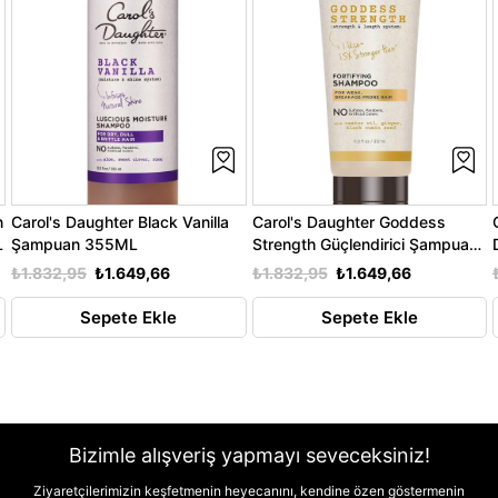
n
Carol's Daughter Black Vanilla
Carol's Daughter Goddess
L
Şampuan 355ML
Strength Güçlendirici Şampuan
325ML
₺1.832,95
₺1.649,66
₺1.832,95
₺1.649,66
Sepete Ekle
Sepete Ekle
Bizimle alışveriş yapmayı seveceksiniz!
Ziyaretçilerimizin keşfetmenin heyecanını, kendine özen göstermenin