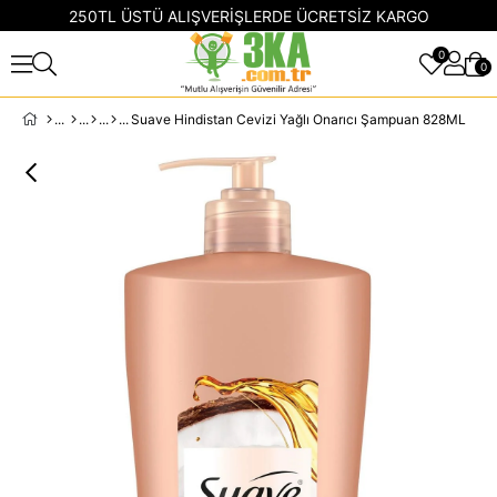
250TL ÜSTÜ ALIŞVERİŞLERDE ÜCRETSİZ KARGO
0
0
Suave Hindistan Cevizi Yağlı Onarıcı Şampuan 828ML