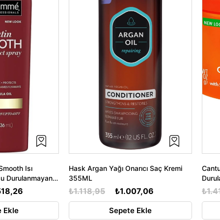
Smooth Isı
Hask Argan Yağı Onarıcı Saç Kremi
Cantu
cu Durulanmayan
355ML
Duru
518,26
₺1.118,95
₺1.007,06
₺1.4
 Ekle
Sepete Ekle