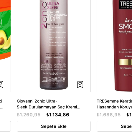
ci
Giovanni 2chic Ultra-
TRESemme Keratin
Sleek Durulanmayan Saç Kremi
Hasarından Koruy
118ML
Saç Spreyi 236M
₺1.260,95
₺1.134,86
₺1.686,95
₺1
Sepete Ekle
Sepe