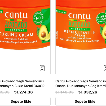
 Avokado Yağlı Nemlendirici
Cantu Avokado Yağlı Nemlendiri
lanmayan Bukle Kremi 340GR
Onarıcı Durulanmayan Saç Kremi
340GR
15,95
₺1.274,36
₺1.146,95
₺1.032,26
Sepete Ekle
Sepete Ekle