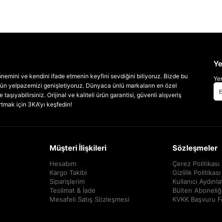
Ye
emini ve kendini ifade etmenin keyfini sevdiğini biliyoruz. Bizde bu
Yen
 ürün yelpazemizi genişletiyoruz. Dünyaca ünlü markaların en özel
taşıyabilirsiniz. Orijinal ve kaliteli ürün garantisi, güvenli alışveriş
artmak için 3KA’yı keşfedin!
Müşteri İlişkileri
Sözleşmeler
Hesabım
Çerez Politikası
Kargo Takibi
Gizlilik Politikası
Siparişlerim
Kullanıcı Aydınl
Teslimat & İade
Bülten Aboneliğ
Mesafeli Satış Sözleşmesi
KVKK Başvuru 