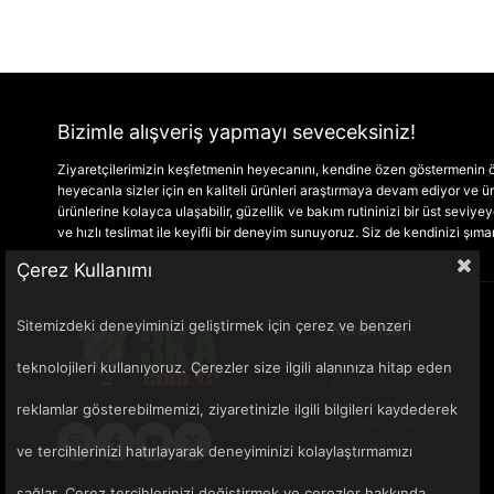
Bizimle alışveriş yapmayı seveceksiniz!
Ziyaretçilerimizin keşfetmenin heyecanını, kendine özen göstermenin ön
heyecanla sizler için en kaliteli ürünleri araştırmaya devam ediyor ve
ürünlerine kolayca ulaşabilir, güzellik ve bakım rutininizi bir üst seviyeye 
ve hızlı teslimat ile keyifli bir deneyim sunuyoruz. Siz de kendinizi şım
Çerez Kullanımı
Sitemizdeki deneyiminizi geliştirmek için çerez ve benzeri
Kurumsal
Anasayfa
teknolojileri kullanıyoruz. Çerezler size ilgili alanınıza hitap eden
Hakkımızda
Sık Sorulan Sorular
reklamlar gösterebilmemizi, ziyaretinizle ilgili bilgileri kaydederek
Ödeme Güvenliği
Bize Ulaşın
ve tercihlerinizi hatırlayarak deneyiminizi kolaylaştırmamızı
sağlar. Çerez tercihlerinizi değiştirmek ve çerezler hakkında