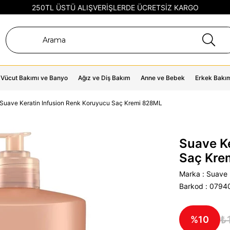
250TL ÜSTÜ ALIŞVERİŞLERDE ÜCRETSİZ KARGO
Vücut Bakımı ve Banyo
Ağız ve Diş Bakım
Anne ve Bebek
Erkek Bakı
Suave Keratin Infusion Renk Koruyucu Saç Kremi 828ML
Suave K
Saç Kre
Marka
:
Suave
Barkod
:
0794
₺
10