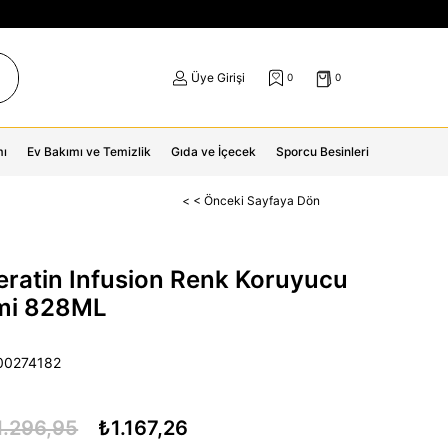
Üye Girişi
0
0
mı
Ev Bakımı ve Temizlik
Gıda ve İçecek
Sporcu Besinleri
< < Önceki Sayfaya Dön
eratin Infusion Renk Koruyucu
mi 828ML
00274182
1.296,95
₺1.167,26