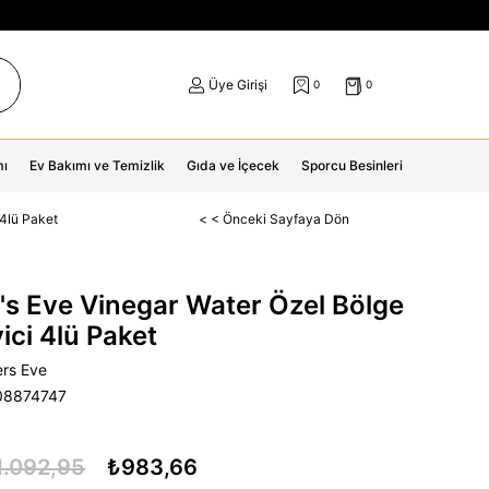
Üye Girişi
0
0
mı
Ev Bakımı ve Temizlik
Gıda ve İçecek
Sporcu Besinleri
4lü Paket
< < Önceki Sayfaya Dön
s Eve Vinegar Water Özel Bölge
ici 4lü Paket
rs Eve
08874747
1.092,95
₺983,66