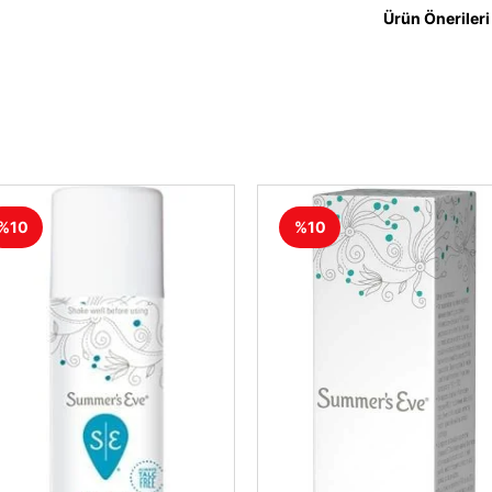
Ürün Önerileri
%10
%10