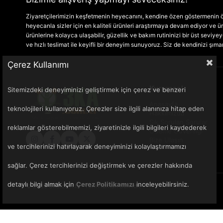
Ziyaretçilerimizin keşfetmenin heyecanını, kendine özen göstermenin ön
heyecanla sizler için en kaliteli ürünleri araştırmaya devam ediyor ve
ürünlerine kolayca ulaşabilir, güzellik ve bakım rutininizi bir üst seviyeye 
ve hızlı teslimat ile keyifli bir deneyim sunuyoruz. Siz de kendinizi şım
Çerez Kullanımı
Kurumsal
Sitemizdeki deneyiminizi geliştirmek için çerez ve benzeri
Anasayfa
teknolojileri kullanıyoruz. Çerezler size ilgili alanınıza hitap eden
Hakkımızda
Sık Sorulan Sorular
reklamlar gösterebilmemizi, ziyaretinizle ilgili bilgileri kaydederek
Ödeme Güvenliği
Bize Ulaşın
ve tercihlerinizi hatırlayarak deneyiminizi kolaylaştırmamızı
sağlar. Çerez tercihlerinizi değiştirmek ve çerezler hakkında
detaylı bilgi almak için
Çerez Politikamızı
inceleyebilirsiniz.
© 2025 3ka.com.tr - Tüm Hakları Saklıdır.