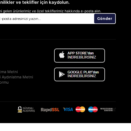
nilikler ve teklifler için kaydolun.
i gelen ürünlerimiz ve özel tekliflerimiz hakkında e-posta alın.
Gönder
atma Metni
i Aydınlatma Metni
Formu