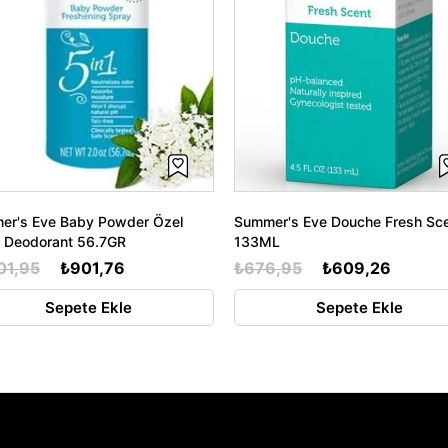
er's Eve Baby Powder Özel
Summer's Eve Douche Fresh Sc
e Deodorant 56.7GR
133ML
01,95
₺901,76
₺676,95
₺609,26
Sepete Ekle
Sepete Ekle