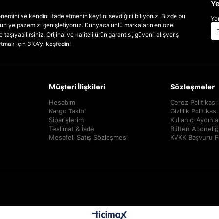
Ye
emini ve kendini ifade etmenin keyfini sevdiğini biliyoruz. Bizde bu
Yen
 ürün yelpazemizi genişletiyoruz. Dünyaca ünlü markaların en özel
taşıyabilirsiniz. Orijinal ve kaliteli ürün garantisi, güvenli alışveriş
artmak için 3KA’yı keşfedin!
Müşteri İlişkileri
Sözleşmeler
Hesabım
Çerez Politikası
Kargo Takibi
Gizlilik Politikası
Siparişlerim
Kullanıcı Aydınl
Teslimat & İade
Bülten Aboneliğ
Mesafeli Satış Sözleşmesi
KVKK Başvuru 