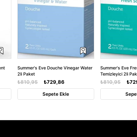
ent
Summer's Eve Douche Vinegar Water
Summer's Eve Fre
2li Paket
Temizleyici 2li Pa
₺810,95
₺729,86
₺810,95
₺72
Sepete Ekle
Sepe