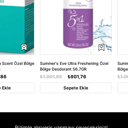
 Scent Özel Bölge
Summer's Eve Ultra Freshening Özel
Summ
t
Bölge Deodorant 56.7GR
Bölg
,86
₺1.001,95
₺901,76
₺1.0
 Ekle
Sepete Ekle
Bizimle alışveriş yapmayı seveceksiniz!