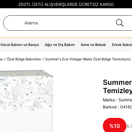
250TL ÜSTÜ ALIŞVERİŞLERDE ÜCRETSİZ KARGO
Vücut Bakımı ve Banyo
Ağız ve Diş Bakım
Anne ve Bebek
Erkek Bakı
ma
Özel Bölge Bakımları
Summer's Eve Vinegar Water Özel Bölge Temizleyici 
Summer'
Temizley
Marka
:
Summe
Barkod
:
0416
₺
10