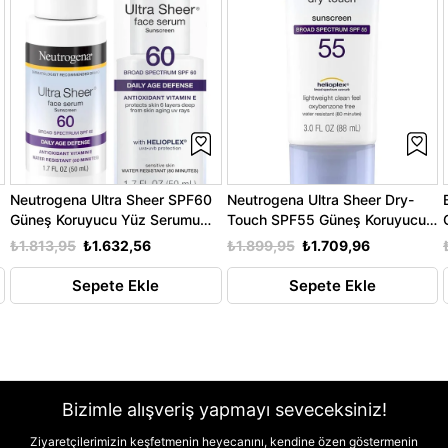
Neutrogena Ultra Sheer SPF60
Neutrogena Ultra Sheer Dry-
Güneş Koruyucu Yüz Serumu
Touch SPF55 Güneş Koruyucu
L
50ML SKT:01/2027
88ML
₺1.813,95
₺1.632,56
₺1.899,95
₺1.709,96
Sepete Ekle
Sepete Ekle
Bizimle alışveriş yapmayı seveceksiniz!
Ziyaretçilerimizin keşfetmenin heyecanını, kendine özen göstermenin