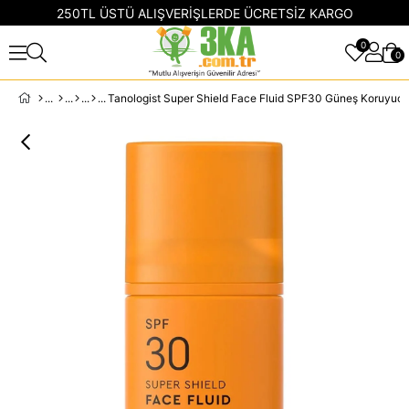
250TL ÜSTÜ ALIŞVERİŞLERDE ÜCRETSİZ KARGO
0
0