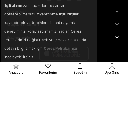
ilgili alanınıza hitap eden reklamlar
Kurumsal
gösterebilmemizi, ziyaretinizle ilgili bilgileri
kaydederek ve tercihlerinizi hatırlayarak
Müşteri İlişkileri
deneyiminizi kolaylaştırmamızı sağlar. Çerez
Sözleşmeler
tercihlerinizi değiştirmek ve çerezler hakkında
detaylı bilgi almak için
Çerez Politikamızı
inceleyebilirsiniz.
Anasayfa
Favorilerim
Sepetim
Üye Girişi
© 2025 3ka.com.tr - Tüm Hakları Saklıdır.