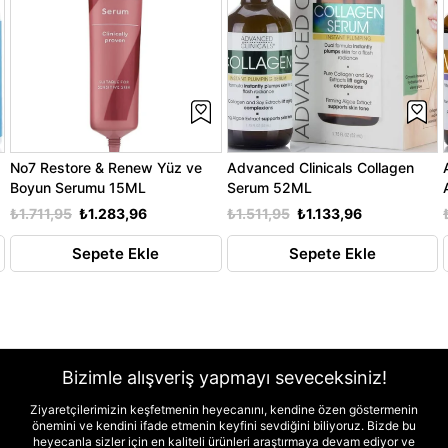
No7 Restore & Renew Yüz ve
Advanced Clinicals Collagen
Boyun Serumu 15ML
Serum 52ML
₺1.711,95
₺1.283,96
₺1.511,95
₺1.133,96
Sepete Ekle
Sepete Ekle
Bizimle alışveriş yapmayı seveceksiniz!
Ziyaretçilerimizin keşfetmenin heyecanını, kendine özen göstermenin
önemini ve kendini ifade etmenin keyfini sevdiğini biliyoruz. Bizde bu
heyecanla sizler için en kaliteli ürünleri araştırmaya devam ediyor ve