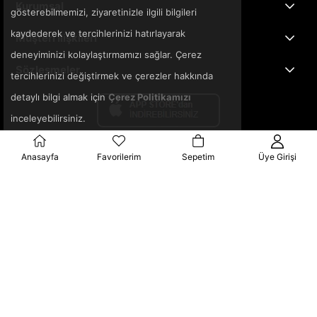
Kurumsal
gösterebilmemizi, ziyaretinizle ilgili bilgileri
kaydederek ve tercihlerinizi hatırlayarak
Müşteri İlişkileri
deneyiminizi kolaylaştırmamızı sağlar. Çerez
Sözleşmeler
tercihlerinizi değiştirmek ve çerezler hakkında
detaylı bilgi almak için
Çerez Politikamızı
inceleyebilirsiniz.
Anasayfa
Favorilerim
Sepetim
Üye Girişi
© 2025 3ka.com.tr - Tüm Hakları Saklıdır.