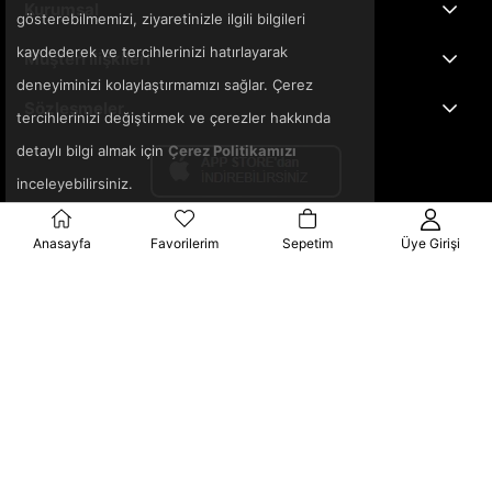
Kurumsal
gösterebilmemizi, ziyaretinizle ilgili bilgileri
kaydederek ve tercihlerinizi hatırlayarak
Müşteri İlişkileri
deneyiminizi kolaylaştırmamızı sağlar. Çerez
Sözleşmeler
tercihlerinizi değiştirmek ve çerezler hakkında
detaylı bilgi almak için
Çerez Politikamızı
inceleyebilirsiniz.
Anasayfa
Favorilerim
Sepetim
Üye Girişi
© 2025 3ka.com.tr - Tüm Hakları Saklıdır.