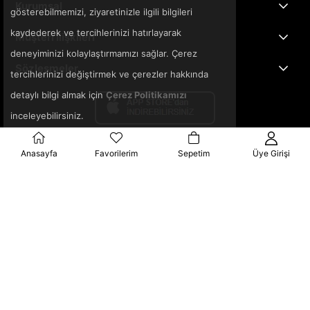
Kurumsal
gösterebilmemizi, ziyaretinizle ilgili bilgileri
kaydederek ve tercihlerinizi hatırlayarak
Müşteri İlişkileri
deneyiminizi kolaylaştırmamızı sağlar. Çerez
Sözleşmeler
tercihlerinizi değiştirmek ve çerezler hakkında
detaylı bilgi almak için
Çerez Politikamızı
inceleyebilirsiniz.
Anasayfa
Favorilerim
Sepetim
Üye Girişi
© 2025 3ka.com.tr - Tüm Hakları Saklıdır.