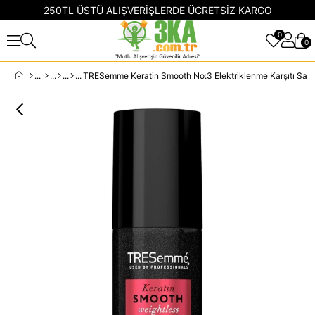
250TL ÜSTÜ ALIŞVERİŞLERDE ÜCRETSİZ KARGO
0
0