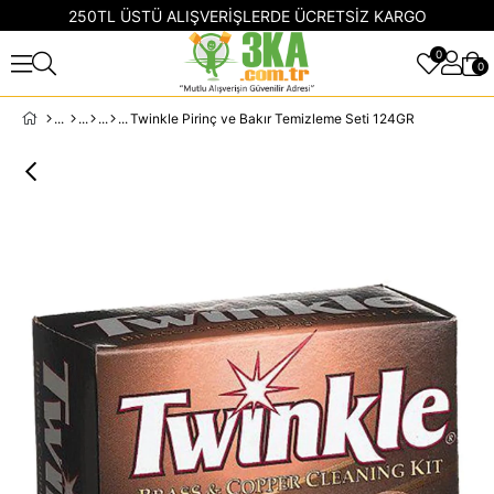
250TL ÜSTÜ ALIŞVERİŞLERDE ÜCRETSİZ KARGO
0
0
Twinkle Pirinç ve Bakır Temizleme Seti 124GR