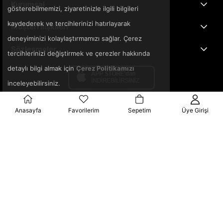
Kurumsal
gösterebilmemizi, ziyaretinizle ilgili bilgileri
kaydederek ve tercihlerinizi hatırlayarak
Müşteri İlişkileri
deneyiminizi kolaylaştırmamızı sağlar. Çerez
Sözleşmeler
tercihlerinizi değiştirmek ve çerezler hakkında
detaylı bilgi almak için
Çerez Politikamızı
inceleyebilirsiniz.
Anasayfa
Favorilerim
Sepetim
Üye Girişi
© 2025 3ka.com.tr - Tüm Hakları Saklıdır.