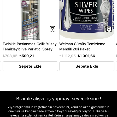
Twinkle Paslanmaz Çelik Yüzey
Weiman Gümüş Temizleme
Temizleyici ve Parlatıcı Sprey
Mendili 20li Paket
481GR
₺798,95
₺599,21
₺1.112,95
₺1.001,66
Sepete Ekle
Sepete Ekle
Bizimle alışveriş yapmayı seveceksiniz!
Ziyaretçilerimizin keşfetmenin heyecanını, kendine özen göstermenin
önemini ve kendini ifade etmenin keyfini sevdiğini biliyoruz. Bizde bu
heyecanla sizler için en kaliteli ürünleri araştırmaya devam ediyor ve